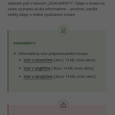
zelenom poli s názvom „DOKUMENTY“. Údaje o tovare vo
vzore zoznamu sú iba informatívne – prosíme, uveďte
všetky údaje o reálne vyvážanom tovare.
DOKUMENTY:
Informatívny vzor prepravovaného tovaru
Vzor v slovenčine
[.docx; 13 kB; nové okno]
Vzor v angličtine
[.docx; 14 kB; nové okno]
Vzor v ukrajinčine
[.docx; 14 kB; nové okno]