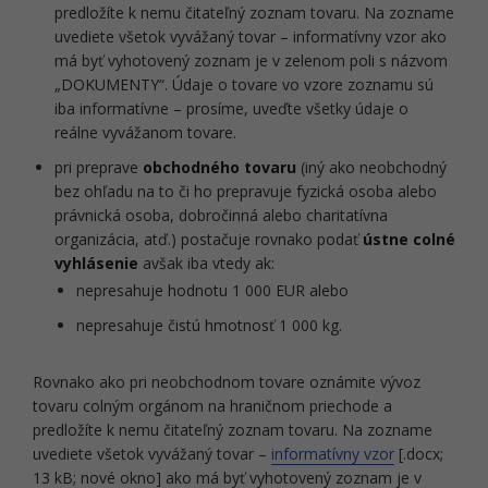
predložíte k nemu čitateľný zoznam tovaru. Na zozname
uvediete všetok vyvážaný tovar – informatívny vzor ako
má byť vyhotovený zoznam je v zelenom poli s názvom
„DOKUMENTY“. Údaje o tovare vo vzore zoznamu sú
iba informatívne – prosíme, uveďte všetky údaje o
reálne vyvážanom tovare.
pri preprave
obchodného tovaru
(iný ako neobchodný
bez ohľadu na to či ho prepravuje fyzická osoba alebo
právnická osoba, dobročinná alebo charitatívna
organizácia, atď.) postačuje rovnako podať
ústne colné
vyhlásenie
avšak iba vtedy ak:
nepresahuje hodnotu 1 000 EUR alebo
nepresahuje čistú hmotnosť 1 000 kg.
Rovnako ako pri neobchodnom tovare oznámite vývoz
tovaru colným orgánom na hraničnom priechode a
predložíte k nemu čitateľný zoznam tovaru. Na zozname
uvediete všetok vyvážaný tovar –
informatívny vzor
[.docx;
13 kB; nové okno] ako má byť vyhotovený zoznam je v