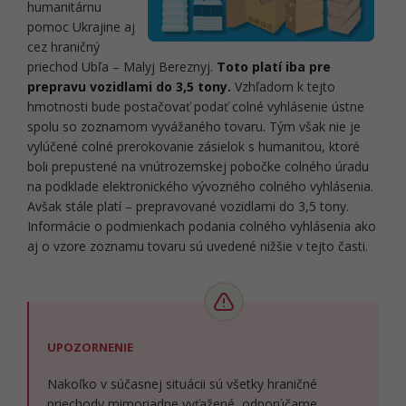
humanitárnu
pomoc Ukrajine aj
cez hraničný
priechod Ubľa – Malyj Bereznyj.
Toto platí iba pre
prepravu vozidlami do 3,5 tony.
Vzhľadom k tejto
hmotnosti bude postačovať podať colné vyhlásenie ústne
spolu so zoznamom vyvážaného tovaru. Tým však nie je
vylúčené colné prerokovanie zásielok s humanitou, ktoré
boli prepustené na vnútrozemskej pobočke colného úradu
na podklade elektronického vývozného colného vyhlásenia.
Avšak stále platí – prepravované vozidlami do 3,5 tony.
Informácie o podmienkach podania colného vyhlásenia ako
aj o vzore zoznamu tovaru sú uvedené nižšie v tejto časti.
UPOZORNENIE
Nakoľko v súčasnej situácii sú všetky hraničné
priechody mimoriadne vyťažené, odporúčame