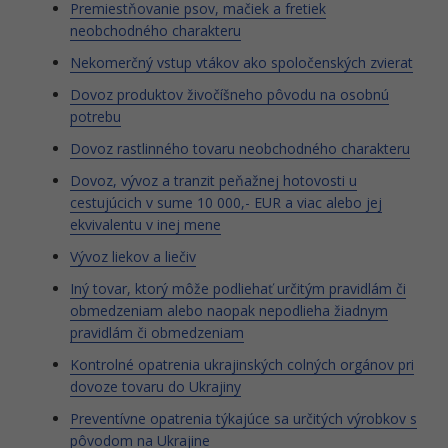
Premiestňovanie psov, mačiek a fretiek
neobchodného charakteru
Nekomerčný vstup vtákov ako spoločenských zvierat
Dovoz produktov živočíšneho pôvodu na osobnú
potrebu
Dovoz rastlinného tovaru neobchodného charakteru
Dovoz, vývoz a tranzit peňažnej hotovosti u
cestujúcich v sume 10 000,- EUR a viac alebo jej
ekvivalentu v inej mene
Vývoz liekov a liečiv
Iný tovar, ktorý môže podliehať určitým pravidlám či
obmedzeniam alebo naopak nepodlieha žiadnym
pravidlám či obmedzeniam
Kontrolné opatrenia ukrajinských colných orgánov pri
dovoze tovaru do Ukrajiny
Preventívne opatrenia týkajúce sa určitých výrobkov s
pôvodom na Ukrajine