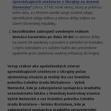
sprevádzajúcich utečencov z Ukrajiny na územie
Slovenska
“
[.docx; 57 kB; nové okno], ktorý je prílohou
tohto listu, a v ktorom uvedie svoje osobné údaje,
identifikačné údaje vtákov a adresu držby vtákov na
území Slovenskej republiky,
bezodkladne zabezpečí uvedeným vtákom
domácu karanténu po dobu 30 dní
na adrese držby
na území SR uvedenej v povolení a zamedzí ich kontaktu
s inými zvieratami a s cudzími ľuďmi ako preventívne
opatrenie proti zavlečeniu aviárnej influenzy do krajiny.
Vstup vtákov ako spoločenských zvierat
sprevádzajúcich utečencov z Ukrajiny počas
výnimočnej situácie je možný iba cez hraničnú
pobočku Colného úradu Michalovce – Vyšné
Nemecké, kde je zabezpečená spolupráca úradného
veterinárneho lekára z Hraničnej kontrolnej stanice
Vyšné Nemecké a cez hraničnú pobočku Colného
úradu Bratislava – letisko Bratislava, kde je
zabezpečená spolupráca úradného veterinárneho