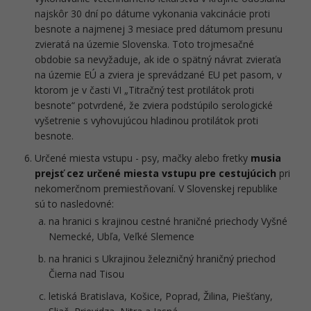
najskôr 30 dní po dátume vykonania vakcinácie proti
besnote a najmenej 3 mesiace pred dátumom presunu
zvieratá na územie Slovenska. Toto trojmesačné
obdobie sa nevyžaduje, ak ide o spätný návrat zvieraťa
na územie EÚ a zviera je sprevádzané EU pet pasom, v
ktorom je v časti VI „Titračný test protilátok proti
besnote“ potvrdené, že zviera podstúpilo serologické
vyšetrenie s vyhovujúcou hladinou protilátok proti
besnote.
Určené miesta vstupu - psy, mačky alebo fretky
musia
prejsť cez určené miesta vstupu pre cestujúcich
pri
nekomerčnom premiestňovaní. V Slovenskej republike
sú to nasledovné:
na hranici s krajinou cestné hraničné priechody Vyšné
Nemecké, Ubľa, Veľké Slemence
na hranici s Ukrajinou železničný hraničný priechod
Čierna nad Tisou
letiská Bratislava, Košice, Poprad, Žilina, Piešťany,