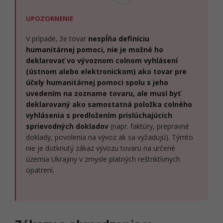
UPOZORNENIE
V prípade, že tovar
nespĺňa definíciu
humanitárnej pomoci, nie je možné ho
deklarovať vo vývoznom colnom vyhlásení
(ústnom alebo elektronickom) ako tovar pre
účely humanitárnej pomoci spolu s jeho
uvedením na zozname tovaru, ale musí byť
deklarovaný ako samostatná položka colného
vyhlásenia s predložením prislúchajúcich
sprievodných dokladov
(napr. faktúry, prepravné
doklady, povolenia na vývoz ak sa vyžadujú). Týmto
nie je dotknutý zákaz vývozu tovaru na určené
územia Ukrajiny v zmysle platných reštriktívnych
opatrení.