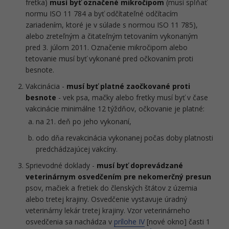
fretka)
musí byť označené mikročipom
(musí spĺňať
normu ISO 11 784 a byť odčítateľné odčítacím
zariadením, ktoré je v súlade s normou ISO 11 785),
alebo zreteľným a čitateľným tetovaním vykonaným
pred 3. júlom 2011. Označenie mikročipom alebo
tetovanie musí byť vykonané pred očkovaním proti
besnote.
Vakcinácia -
musí byť platné zaočkované proti
besnote
- vek psa, mačky alebo fretky musí byť v čase
vakcinácie minimálne 12 týždňov, očkovanie je platné:
na 21. deň po jeho vykonaní,
odo dňa revakcinácia vykonanej počas doby platnosti
predchádzajúcej vakcíny.
Sprievodné doklady -
musí byť doprevádzané
veterinárnym osvedčením pre nekomerčný presun
psov, mačiek a fretiek do členských štátov z územia
alebo tretej krajiny. Osvedčenie vystavuje úradný
veterinárny lekár tretej krajiny. Vzor veterinárneho
osvedčenia sa nachádza v
prílohe IV
[nové okno] časti 1