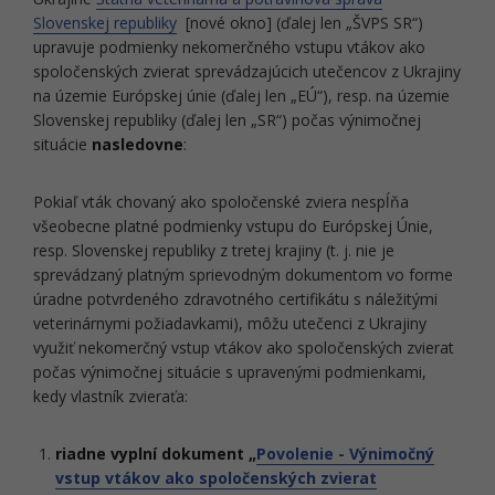
Slovenskej republiky
[nové okno] (ďalej len „ŠVPS SR“)
upravuje podmienky nekomerčného vstupu vtákov ako
spoločenských zvierat sprevádzajúcich utečencov z Ukrajiny
na územie Európskej únie (ďalej len „EÚ“), resp. na územie
Slovenskej republiky (ďalej len „SR“) počas výnimočnej
situácie
nasledovne
:
Pokiaľ vták chovaný ako spoločenské zviera nespĺňa
všeobecne platné podmienky vstupu do Európskej Únie,
resp. Slovenskej republiky z tretej krajiny (t. j. nie je
sprevádzaný platným sprievodným dokumentom vo forme
úradne potvrdeného zdravotného certifikátu s náležitými
veterinárnymi požiadavkami), môžu utečenci z Ukrajiny
využiť nekomerčný vstup vtákov ako spoločenských zvierat
počas výnimočnej situácie s upravenými podmienkami,
kedy vlastník zvieraťa:
riadne vyplní dokument „
Povolenie - Výnimočný
vstup vtákov ako spoločenských zvierat