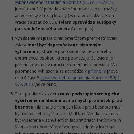
vykonávacieho nariadenia Komisie (EÚ) č. 577/2013
[nové okno]. V prípade spätného návratu psa, mačky
alebo fretky z tretej krajiny (zviera pochádza z EÚ a
vracia sa späť do EÚ),
zviera sprevádza európsky
pas spoločenského zvieraťa
(pet pas).
Vyhlásenie majiteľa o nekomerčnom premiestňovaní -
zviera
musí byť doprevádzané písomným
vyhlásením
, ktoré je podpísané majiteľom alebo
oprávnenou osobou, ktoré potvrdzuje, že zviera je
premiestňované v rámci nekomerčného presunu. Vzor
písomného vyhlásenia sa nachádza v
prílohe IV
[nové
okno] časť 3
vykonávacieho nariadenia Komisie (EÚ) č.
577/2013
[nové okno].
Titer protilátok - zviera
musí podstúpiť serologické
vyšetrenie na hladinu ochranných protilátok proti
besnote
. Hladina ochranných látok proti besnote musí
byť rovná alebo vyššia ako 0,5 IU/ml. Vzorka krvi musí
byť vyšetrená v schválených laboratóriách tretích krajín.
Vzorku krvi odoberá oprávnený veterinárny lekár na
vykonávanie veterinárneho lekárstva v krajine odoslania