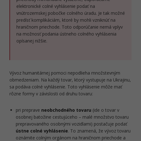
elektronické colné vyhlásenie podať na
vnútrozemskej pobočke colného úradu. Je tak možné
predísť komplikáciám, ktoré by mohli vzniknúť na
hraničnom priechode. Toto odporúčanie nemá vplyv
na možnosť podania ústneho colného vyhlásenia
opísanej nižšie.
Vývoz humanitárnej pomoci nepodlieha množstevným
obmedzeniam. Na každý tovar, ktorý vystupuje na Ukrajinu,
sa podáva colné vyhlásenie. Toto vyhlásenie môže mať
rôzne formy v závislosti od druhu tovaru:
pri preprave
neobchodného tovaru
(ide o tovar v
osobnej batožine cestujúceho – malé množstvo tovaru
prepravovaného osobnými vozidlami) postačuje podať
ústne colné vyhlásenie
. To znamená, že vývoz tovaru
oznámite colným orgánom na hraničnom priechode a