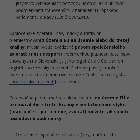
jazyky vo vyhláseniach potvrdzujúcich súlad s určitými
podmienkami stanovenými v nariadení Európskeho
parlamentu a Rady (EÚ) č. 576/2013.
Spoločenské zvieratá - psy, mačky a fretky pri
premiestňovaní
z územia EÚ na územie alebo do tretej
krajiny
, musia byť sprevádzané
pasom spoločenského
zvieraťa (Pet Passport)
. Podmienkou platnosti pasu psov
chovaných na Slovensku je jeho registrácia v Centrálnom
registri spoločenských zvierat. Platnosť pasu je možné
overiť na on-line internetovej stránke
Centrálneho registra
spoločenských zvierat
[nové okno].
Cestovať so psom, mačkou alebo fretkou
na územie EÚ z
územia alebo z tretej krajiny v neobchodnom styku
(max. počet - päť a menej zvierat) môžete, ak splníte
nasledovné podmienky:
Označenie - spoločenské zviera (pes, mačka alebo