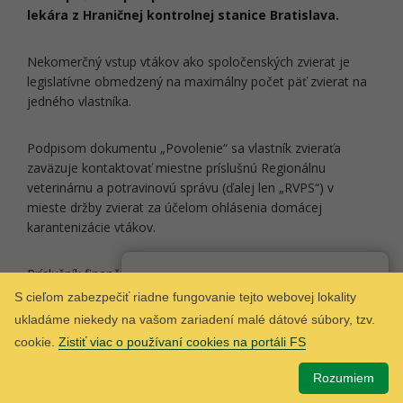
lekára z Hraničnej kontrolnej stanice Bratislava.
Nekomerčný vstup vtákov ako spoločenských zvierat je
legislatívne obmedzený na maximálny počet päť zvierat na
jedného vlastníka.
Podpisom dokumentu „Povolenie“ sa vlastník zvieraťa
zaväzuje kontaktovať miestne príslušnú Regionálnu
veterinárnu a potravinovú správu (ďalej len „RVPS“) v
mieste držby zvierat za účelom ohlásenia domácej
karantenizácie vtákov.
Príslušník finančnej správy oskenuje vyplnené povolenie
Som
Taxana
chatbot Finančnej správy.
vlastníkom zvierat – „Výnimočný vstup vtákov ako
S cieľom zabezpečiť riadne fungovanie tejto webovej lokality
spoločenských zvierat sprevádzajúcich utečencov z Ukrajiny
ukladáme niekedy na vašom zariadení malé dátové súbory, tzv.
na územie Slovenska“ a obratom zašle na e-mailovú adresu
cookie.
Zistiť viac o používaní cookies na portáli FS
pets.ua@svps.sk
, aby mohla byť informácia zaslaná
príslušnej RVPS v mieste domácej karantenizácie vtákov aj
Rozumiem
zo strany ŠVPS SR. Originál povolenia vráti vlastníkovi, aby