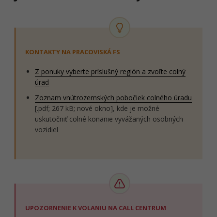
KONTAKTY NA PRACOVISKÁ FS
Z ponuky vyberte príslušný región a zvoľte colný
úrad
Zoznam vnútrozemských pobočiek colného úradu
[.pdf; 267 kB; nové okno], kde je možné
uskutočniť colné konanie vyvážaných osobných
vozidiel
UPOZORNENIE K VOLANIU NA CALL CENTRUM