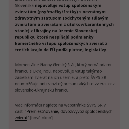
Slovenska
nepovoľuje vstup spoločenským
zvieratám (psy/mačky/fretky) s neznámym
zdravotným statusom (odchyteným túlavým
zvieratám a zvieratám z útulkov/karanténnych
staníc) z Ukrajiny na územie Slovenskej
republiky, ktoré nespĺňajú podmienky
komerčného vstupu spoločenských zvierat z
tretích krajín do EÚ podľa platnej legislatívy.
Momentálne žiadny členský štát, ktorý nemá priamu
hranicu s Ukrajinou, nepovoľuje vstup takýmto
zásielkam zvierat na ich územie, a preto ŠVPS SR
neumožňuje ani tranzitný presun takýchto zvierat cez
slovensko-ukrajinskú hranicu.
Viac informácii nájdete na webstránke ŠVPS SR v
časti "
Premiestňovanie, dovoz/vývoz spoločenských
zvierat
" [nové okno]