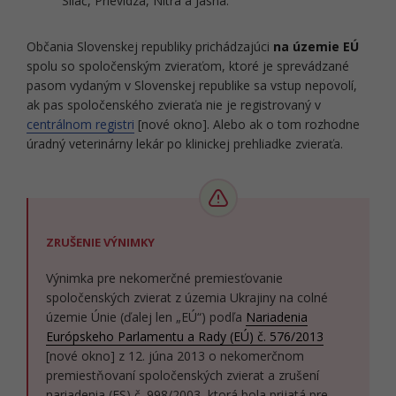
Sliač, Prievidza, Nitra a Jasná.
Občania Slovenskej republiky prichádzajúci
na územie EÚ
spolu so spoločenským zvieraťom, ktoré je sprevádzané
pasom vydaným v Slovenskej republike sa vstup nepovolí,
ak pas spoločenského zvieraťa nie je registrovaný v
centrálnom registri
[nové okno]. Alebo ak o tom rozhodne
úradný veterinárny lekár po klinickej prehliadke zvieraťa.
ZRUŠENIE VÝNIMKY
Výnimka pre nekomerčné premiesťovanie
spoločenských zvierat z územia Ukrajiny na colné
územie Únie (ďalej len „EÚ“) podľa
Nariadenia
Európskeho Parlamentu a Rady (EÚ) č. 576/2013
[nové okno] z 12. júna 2013 o nekomerčnom
premiestňovaní spoločenských zvierat a zrušení
nariadenia (ES) č. 998/2003, ktorá bola prijatá pre