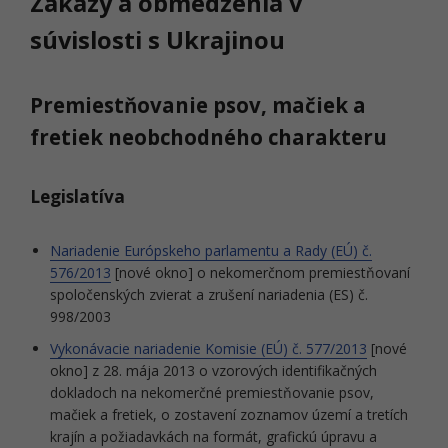
Zákazy a obmedzenia v
súvislosti s Ukrajinou
Premiestňovanie psov, mačiek a
fretiek neobchodného charakteru
Legislatíva
Nariadenie Európskeho parlamentu a Rady (EÚ) č.
576/2013
[nové okno] o nekomerčnom premiestňovaní
spoločenských zvierat a zrušení nariadenia (ES) č.
998/2003
Vykonávacie nariadenie Komisie (EÚ) č. 577/2013
[nové
okno] z 28. mája 2013 o vzorových identifikačných
dokladoch na nekomerčné premiestňovanie psov,
mačiek a fretiek, o zostavení zoznamov území a tretích
krajín a požiadavkách na formát, grafickú úpravu a