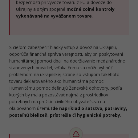
bezpečnosti pri vývoze tovaru z EÚ a dovoze do
Ukrajiny a s tým spojené
možné colné kontroly
vykonávané na vyvážanom tovare
.
S cieľom zabezpečiť hladký vstup a dovoz na Ukrajinu,
odporúča finančná správa verejnosti, aby pri poskytovaní
humanitárnej pomoci dbali na dodržiavanie medzinárodne
stanovených pravidiel, vďaka čomu sa môžu vyhnúť
problémom na ukrajinskej strane so vstupom takéhoto
tovaru deklarovaného ako humanitárna pomoc.
Humanitárnu pomoc definujú Ženevské dohovory, podľa
ktorých by mala pozostávať najmä z prostriedkov
potrebných na prežitie civilného obyvateľstva na
okupovanom území.
Ide napríklad o šatstvo, potraviny,
posteľnú bielizeň, prístrešie či hygienické potreby.