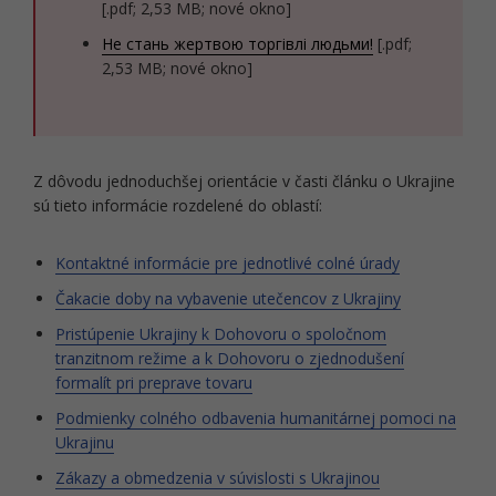
[.pdf; 2,53 MB; nové okno]
Не стань жертвою торгівлі людьми!
[.pdf;
2,53 MB; nové okno]
Z dôvodu jednoduchšej orientácie v časti článku o Ukrajine
sú tieto informácie rozdelené do oblastí:
Kontaktné informácie pre jednotlivé colné úrady
Čakacie doby na vybavenie utečencov z Ukrajiny
Pristúpenie Ukrajiny k Dohovoru o spoločnom
tranzitnom režime a k Dohovoru o zjednodušení
formalít pri preprave tovaru
Podmienky colného odbavenia humanitárnej pomoci na
Ukrajinu
Zákazy a obmedzenia v súvislosti s Ukrajinou