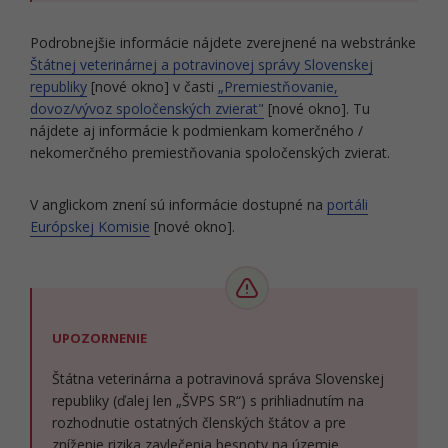
Podrobnejšie informácie nájdete zverejnené na webstránke
Štátnej veterinárnej a potravinovej správy Slovenskej
republiky
[nové okno] v časti
„Premiestňovanie,
dovoz/vývoz spoločenských zvierat"
[nové okno]. Tu
nájdete aj informácie k podmienkam komerčného /
nekomerčného premiestňovania spoločenských zvierat.
V anglickom znení sú informácie dostupné na
portáli
Európskej Komisie
[nové okno].
UPOZORNENIE
Štátna veterinárna a potravinová správa Slovenskej
republiky (ďalej len „ŠVPS SR“) s prihliadnutím na
rozhodnutie ostatných členských štátov a pre
zníženie rizika zavlečenia besnoty na územie