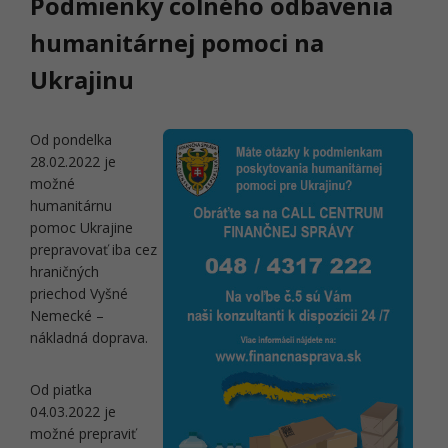
Podmienky colného odbavenia
humanitárnej pomoci na
Ukrajinu
Od pondelka
28.02.2022 je
možné
humanitárnu
pomoc Ukrajine
prepravovať iba cez
hraničných
priechod Vyšné
Nemecké –
nákladná doprava.
Od piatka
04.03.2022 je
možné prepraviť