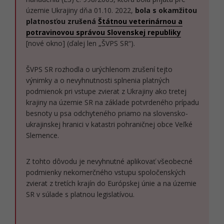
územie Ukrajiny dňa 01.10. 2022,
bola s okamžitou
platnosťou zrušená
Štátnou veterinárnou a
potravinovou správou Slovenskej republiky
[nové okno] (ďalej len „ŠVPS SR“).
ŠVPS SR rozhodla o urýchlenom zrušení tejto
výnimky a o nevyhnutnosti splnenia platných
podmienok pri vstupe zvierat z Ukrajiny ako tretej
krajiny na územie SR na základe potvrdeného prípadu
besnoty u psa odchyteného priamo na slovensko-
ukrajinskej hranici v katastri pohraničnej obce Veľké
Slemence.
Z tohto dôvodu je nevyhnutné aplikovať všeobecné
podmienky nekomerčného vstupu spoločenských
zvierat z tretích krajín do Európskej únie a na územie
SR v súlade s platnou legislatívou.