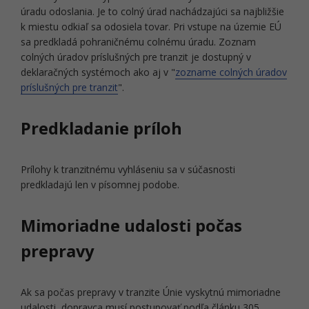
úradu odoslania. Je to colný úrad nachádzajúci sa najbližšie
k miestu odkiaľ sa odosiela tovar. Pri vstupe na územie EÚ
sa predkladá pohraničnému colnému úradu. Zoznam
colných úradov príslušných pre tranzit je dostupný v
deklaračných systémoch ako aj v "
zozname colných úradov
príslušných pre tranzit
".
Predkladanie príloh
Prílohy k tranzitnému vyhláseniu sa v súčasnosti
predkladajú len v písomnej podobe.
Mimoriadne udalosti počas
prepravy
Ak sa počas prepravy v tranzite Únie vyskytnú mimoriadne
udalosti, dopravca musí postupovať podľa článku 305