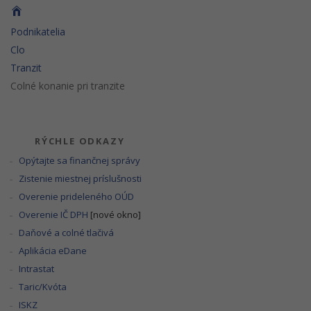
Podnikatelia
Clo
Tranzit
Colné konanie pri tranzite
RÝCHLE ODKAZY
Opýtajte sa finančnej správy
Zistenie miestnej príslušnosti
Overenie prideleného OÚD
Overenie IČ DPH
[nové okno]
Daňové a colné tlačivá
Aplikácia eDane
Intrastat
Taric/Kvóta
ISKZ