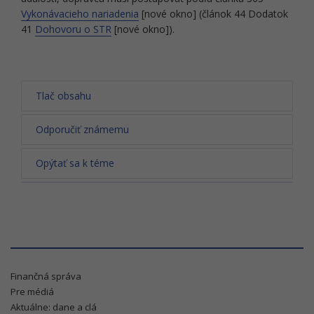
Vykonávacieho nariadenia
[nové okno] (článok 44 Dodatok
41
Dohovoru o STR
[nové okno]).
Tlač obsahu
Odporučiť známemu
Opýtať sa k téme
Finančná správa
Pre médiá
Aktuálne: dane a clá