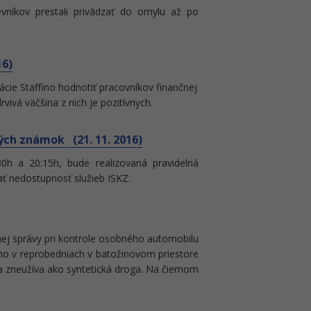
níkov prestali privádzať do omylu až po
16)
cie Staffino hodnotiť pracovníkov finančnej
vivá väčšina z nich je pozitívnych.
ch známok (21. 11. 2016)
0h a 20:15h, bude realizovaná pravidelná
 nedostupnosť služieb ISKZ.
čnej správy pri kontrole osobného automobilu
oho v reprobedniach v batožinovom priestore
sa zneužíva ako syntetická droga. Na čiernom