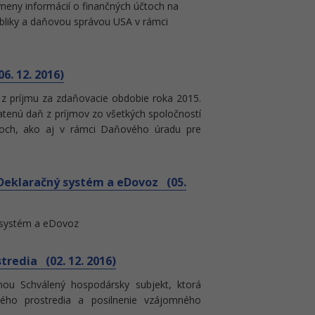
meny informácií o finančných účtoch na
ubliky a daňovou správou USA v rámci
. 12. 2016)
ne z príjmu za zdaňovacie obdobie roka 2015.
latenú daň z príjmov zo všetkých spoločností
ajoch, ako aj v rámci Daňového úradu pre
Deklaračný systém a eDovoz (05.
 systém a eDovoz
redia (02. 12. 2016)
mou Schválený hospodársky subjekt, ktorá
ského prostredia a posilnenie vzájomného