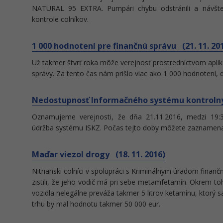
NATURAL 95 EXTRA. Pumpári chybu odstránili a návštev
kontrole colníkov.
1 000 hodnotení pre finančnú správu (21. 11. 20
Už takmer štvrť roka môže verejnosť prostredníctvom apliká
správy. Za tento čas nám prišlo viac ako 1 000 hodnotení, dr
Nedostupnosť Informačného systému kontrolný
Oznamujeme verejnosti, že dňa 21.11.2016, medzi 19:3
údržba systému ISKZ. Počas tejto doby môžete zaznamenať
Maďar viezol drogy (18. 11. 2016)
Nitrianski colníci v spolupráci s Kriminálnym úradom finan
zistili, že jeho vodič má pri sebe metamfetamín. Okrem t
vozidla nelegálne preváža takmer 5 litrov ketamínu, ktorý 
trhu by mal hodnotu takmer 50 000 eur.