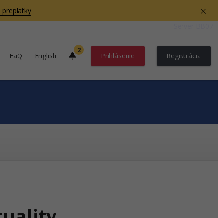
 preplatky
Server BB07
2
FaQ
English
Prihlásenie
Registrácia
tuality