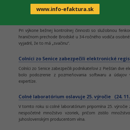
spravovanie tovarov a služieb.
www.info-efaktura.sk
Colnícky pes Amira vyňuchal „svačinu“ (25. 11. 
Pri výkone bežnej kontrolnej činnosti so služobnou fenkou
hraničnom prechode Brodské u 34-ročného vodiča osobného
vyjadril, že to má „svačinu“.
Colníci zo Senice zabezpečili elektronické regi
Colníci zo Senice zabezpečili podnikateľovi z Piešťan dve 
bolo podozrenie z pozmeňovania softwaru a údajov v
expertíze.
Colné laboratórium oslavuje 25. výročie (24. 11.
V tomto roku si colné laboratórium pripomína 25. výročie
nespočetné množstvo vzoriek, pričom zistilo množstvo
juhoslovenským producentom vína.