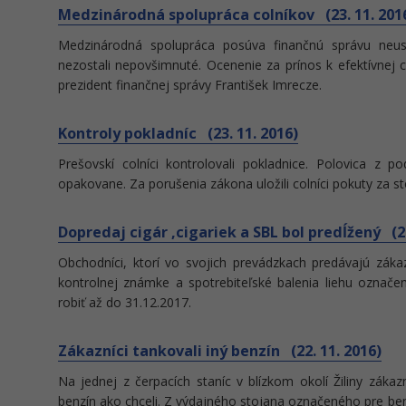
Medzinárodná spolupráca colníkov (23. 11. 201
Medzinárodná spolupráca posúva finančnú správu neus
nezostali nepovšimnuté. Ocenenie za prínos k efektívnej co
prezident finančnej správy František Imrecze.
Kontroly pokladníc (23. 11. 2016)
Prešovskí colníci kontrolovali pokladnice. Polovica z po
opakovane. Za porušenia zákona uložili colníci pokuty za st
Dopredaj cigár ,cigariek a SBL bol predĺžený (22
Obchodníci, ktorí vo svojich prevádzkach predávajú zák
kontrolnej známke a spotrebiteľské balenia liehu označ
robiť až do 31.12.2017.
Zákazníci tankovali iný benzín (22. 11. 2016)
Na jednej z čerpacích staníc v blízkom okolí Žiliny záka
benzín ako chceli. Z výdajného stojana označeného pre ben