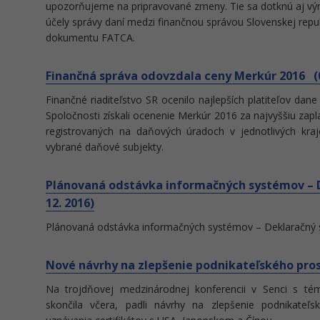
upozorňujeme na pripravované zmeny. Tie sa dotknú aj vý
účely správy daní medzi finančnou správou Slovenskej rep
dokumentu FATCA.
Finančná správa odovzdala ceny Merkúr 2016 (06
Finančné riaditeľstvo SR ocenilo najlepších platiteľov da
Spoločnosti získali ocenenie Merkúr 2016 za najvyššiu zap
registrovaných na daňových úradoch v jednotlivých kr
vybrané daňové subjekty.
Plánovaná odstávka informačných systémov – 
12. 2016)
Plánovaná odstávka informačných systémov – Deklaračný
Nové návrhy na zlepšenie podnikateľského prost
Na trojdňovej medzinárodnej konferencii v Senci s té
skončila včera, padli návrhy na zlepšenie podnikateľ