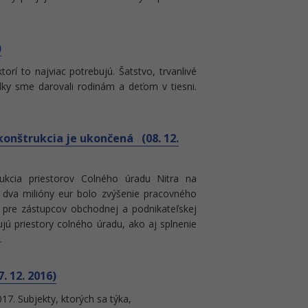
)
orí to najviac potrebujú. Šatstvo, trvanlivé
edky sme darovali rodinám a deťom v tiesni.
konštrukcia je ukončená (08. 12.
ukcia priestorov Colného úradu Nitra na
er dva milióny eur bolo zvýšenie pracovného
 pre zástupcov obchodnej a podnikateľskej
ujú priestory colného úradu, ako aj splnenie
.
 12. 2016)
17. Subjekty, ktorých sa týka,