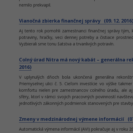
nemilo prekvapil.
Vianočná zbierka finančnej správy (09. 12. 2016
Aj tento rok pomohli zamestnanci finančnej správy tým, kt
potraviny, hračky, veci dennej potreby a čistiace prostri
Vyzbierali sme tonu šatstva a trvanlivých potravín.
Colný úrad Nitra má nový kabát – generálna re
2016)
V uplynulých dňoch bola ukončená generálna rekonštr
Priemyselnej ulici č. 5. Cieľom investície vo výške takm
komfortu nielen pre zamestnancov colného úradu, ale aj
sféry, ktorí v rámci svojich pracovných povinností navštev
jednotlivých zákonných podmienok stanovených pre stavby
Zmeny v medzinárodnej výmene informácií (07.
Automatická výmena informácií (AVI) pokračuje aj v roku 20