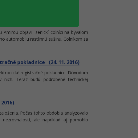
2016)
 Amirou objavili senickí colníci na bývalom
 automobilu rastlinnú sušinu. Colníkom sa
stračné pokladnice (24. 11. 2016)
elektronické registračné pokladnice. Dôvodom
 nich. Teraz budú podrobené technickej
 2016)
 založenia. Počas tohto obdobia analyzovalo
 nezrovnalostí, ale napríklad aj pomohlo