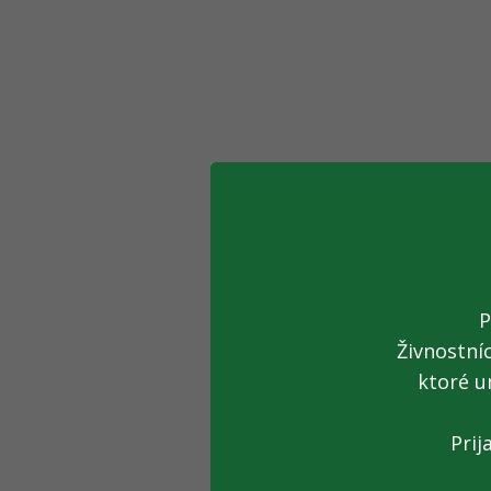
P
Živnostní
ktoré u
Prij