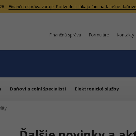
026
Finančná správa varuje: Podvodníci lákajú ľudí na falošné daňové
Finančná správa
Formuláre
Kontakty
a
Daňoví a colní špecialisti
Elektronické služby
lity
Ďalšie novinky a ak