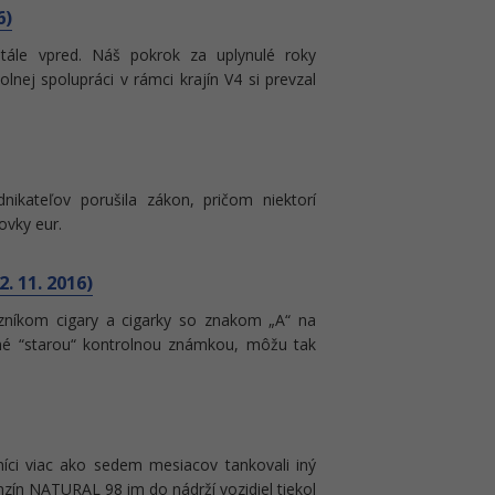
6)
tále vpred. Náš pokrok za uplynulé roky
lnej spolupráci v rámci krajín V4 si prevzal
dnikateľov porušila zákon, pričom niektorí
ovky eur.
. 11. 2016)
azníkom cigary a cigarky so znakom „A“ na
ené “starou“ kontrolnou známkou, môžu tak
zníci viac ako sedem mesiacov tankovali iný
zín NATURAL 98 im do nádrží vozidiel tiekol