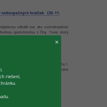
sov nebezpečných hračiek (30. 11.
nšpekciou odhalili viac ako osemdesiattisíc
hodnou spoločnosťou z Číny. Tovar, ktorý
od dohľadom colníkov.
×
 na slovensko-ukrajinskom
menci (30. 11. 2016)
eľké Slemence – Mali Selmenci bude dňa 1.
i.
obmedzená prevádzka na slovenskej strane
h riešení,
chránku.
ovinkami (28. 11. 2016)
lných aplikácií virtuálnej registračnej
ailu.
ylepšili a pridali viaceré funkcionality,
ie a tlač pokladničných dokladov a