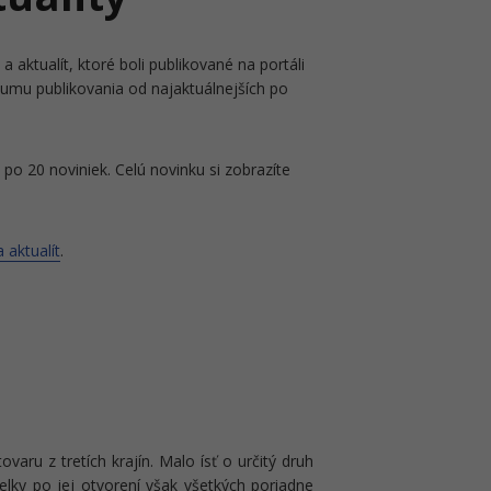
a aktualít, ktoré boli publikované na portáli
tumu publikovania od najaktuálnejších po
po 20 noviniek. Celú novinku si zobrazíte
 aktualít
.
aru z tretích krajín. Malo ísť o určitý druh
lky po jej otvorení však všetkých poriadne