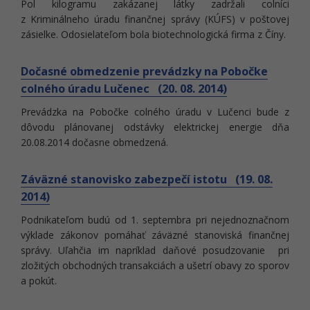
Pol kilogramu zakázanej látky zadržali colníci
z Kriminálneho úradu finančnej správy (KÚFS) v poštovej
zásielke. Odosielateľom bola biotechnologická firma z Číny.
Dočasné obmedzenie prevádzky na Pobočke
colného úradu Lučenec (20. 08. 2014)
Prevádzka na Pobočke colného úradu v Lučenci bude z
dôvodu plánovanej odstávky elektrickej energie dňa
20.08.2014 dočasne obmedzená.
Záväzné stanovisko zabezpečí istotu (19. 08.
2014)
Podnikateľom budú od 1. septembra pri nejednoznačnom
výklade zákonov pomáhať záväzné stanoviská finančnej
správy. Uľahčia im napríklad daňové posudzovanie pri
zložitých obchodných transakciách a ušetrí obavy zo sporov
a pokút.