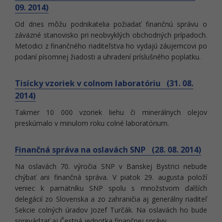
09. 2014)
Od dnes môžu podnikatelia požiadať finančnú správu o
záväzné stanovisko pri neobvyklých obchodných prípadoch.
Metodici z finančného riaditeľstva ho vydajú záujemcovi po
podaní písomnej žiadosti a uhradení príslušného poplatku.
Tisícky vzoriek v colnom laboratóriu (31. 08.
2014)
Takmer 10 000 vzoriek liehu či minerálnych olejov
preskúmalo v minulom roku colné laboratórium.
Finančná správa na oslavách SNP (28. 08. 2014)
Na oslavách 70. výročia SNP v Banskej Bystrici nebude
chýbať ani finančná správa. V piatok 29. augusta položí
veniec k pamätníku SNP spolu s množstvom ďalších
delegácií zo Slovenska a zo zahraničia aj generálny riaditeľ
Sekcie colných úradov Jozef Turčák. Na oslavách ho bude
sprevádzať aj Čestná jednotka finančnej správy.