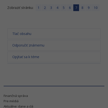
Zobraziť stránku:
1
2
3
4
5
6
7
8
9
10
Tlač obsahu
Odporučiť známemu
Opýtať sa k téme
Finančná správa
Pre médiá
Aktuálne: dane a clá