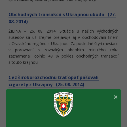
Obchodných transakcií s Ukrajinou ubúda (27.
08. 2014)
ŽILINA – 26. 08. 2014: Situácia u našich východných
susedov sa už zrejme prejavuje aj v obchodovaní firiem
z Oravského regiónu s Ukrajinou. Za posledné štyri mesiace
v porovnaní s rovnakým obdobím minulého roka
zaznamenali colníci 49 % pokles obchodných transakcií
s touto krajinou.
Cez širokorozchodnú trať opäť pašovali
cigarety z Ukrajiny (25. 08. 2014)
Colníci z hraničnej Pobočky colného úradu Maťovce a z
×
kontrolnej mobilnej skupiny spolu s príslušníkmi zásahovej
jednotky hraničnej polície odhalili v uplynulom (34.) týždni v
3 prípadoch nelegálnu prepravu cigariet z Ukrajiny cez
širokorozchodnú trať. Celkom 292.000 kusov (1460
kartónov) cigariet bez označenia kontrolnými známkami