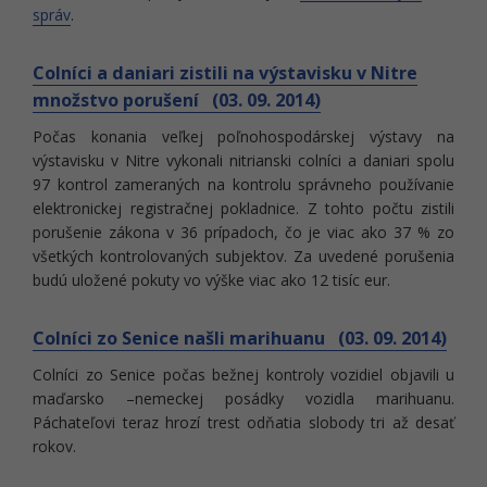
správ
.
Colníci a daniari zistili na výstavisku v Nitre
množstvo porušení (03. 09. 2014)
Počas konania veľkej poľnohospodárskej výstavy na
výstavisku v Nitre vykonali nitrianski colníci a daniari spolu
97 kontrol zameraných na kontrolu správneho používanie
elektronickej registračnej pokladnice. Z tohto počtu zistili
porušenie zákona v 36 prípadoch, čo je viac ako 37 % zo
všetkých kontrolovaných subjektov. Za uvedené porušenia
budú uložené pokuty vo výške viac ako 12 tisíc eur.
Colníci zo Senice našli marihuanu (03. 09. 2014)
Colníci zo Senice počas bežnej kontroly vozidiel objavili u
maďarsko –nemeckej posádky vozidla marihuanu.
Páchateľovi teraz hrozí trest odňatia slobody tri až desať
rokov.