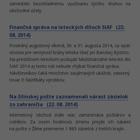
zamedzilo bezohľadnému využívaniu týchto druhov na
obchodné účely.
Finančná správa na leteckých dňoch SIAF (22.
08. 2014)
Posledný augustový víkend, 30. a 31. augusta 2014, sa opäť
otvoria pre verejnosť brány letiska Sliač pri Banskej Bystrici.
Na prestížnom leteckom podujatí Medzinárodné letecké dni
SIAF 2014 aj tento rok nebude chýbať finančná správa.
Návštevníkov čaká množstvo zaujímavých ukážok, zaistený
tovar či falzifikáty výrobkov.
Na žilinskej pošte zaznamenali nárast zásielok
zo zahraničia (22. 08. 2014)
Internetový obchod stále viac zamestnáva poštárov a
colníkov. Za osem hodinovú zmenu prejde ich rukami
na pošte v Žiline priemerne 1 865 zásielok z tretích krajín.