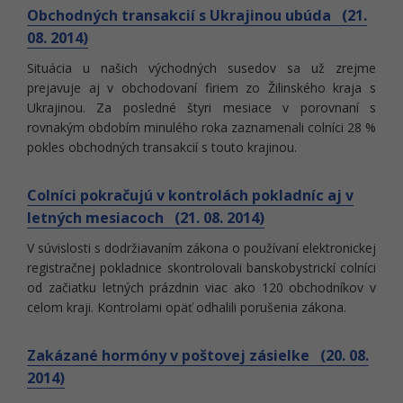
Obchodných transakcií s Ukrajinou ubúda (21.
08. 2014)
Situácia u našich východných susedov sa už zrejme
prejavuje aj v obchodovaní firiem zo Žilinského kraja s
Ukrajinou. Za posledné štyri mesiace v porovnaní s
rovnakým obdobím minulého roka zaznamenali colníci 28 %
pokles obchodných transakcií s touto krajinou.
Colníci pokračujú v kontrolách pokladníc aj v
letných mesiacoch (21. 08. 2014)
V súvislosti s dodržiavaním zákona o používaní elektronickej
registračnej pokladnice skontrolovali banskobystrickí colníci
od začiatku letných prázdnin viac ako 120 obchodníkov v
celom kraji. Kontrolami opäť odhalili porušenia zákona.
Zakázané hormóny v poštovej zásielke (20. 08.
2014)