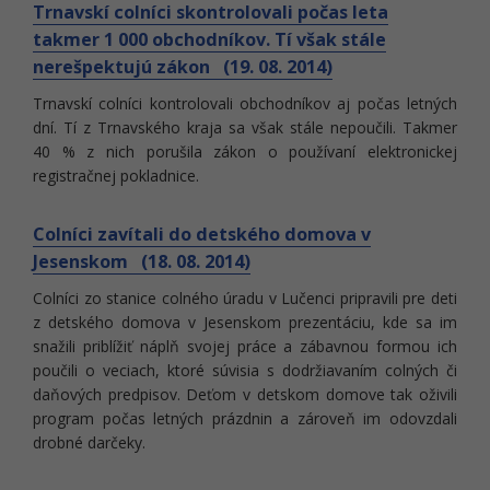
Trnavskí colníci skontrolovali počas leta
takmer 1 000 obchodníkov. Tí však stále
nerešpektujú zákon (19. 08. 2014)
Trnavskí colníci kontrolovali obchodníkov aj počas letných
dní. Tí z Trnavského kraja sa však stále nepoučili. Takmer
40 % z nich porušila zákon o používaní elektronickej
registračnej pokladnice.
Colníci zavítali do detského domova v
Jesenskom (18. 08. 2014)
Colníci zo stanice colného úradu v Lučenci pripravili pre deti
z detského domova v Jesenskom prezentáciu, kde sa im
snažili priblížiť náplň svojej práce a zábavnou formou ich
poučili o veciach, ktoré súvisia s dodržiavaním colných či
daňových predpisov. Deťom v detskom domove tak oživili
program počas letných prázdnin a zároveň im odovzdali
drobné darčeky.