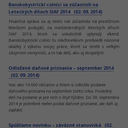
Banskobystrickí colníci sa zúčastnili na
Leteckých dňoch SIAF 2014 (02. 09. 2014)
Finančná správa sa aj tento rok zúčastnila na prestížnom
leteckom podujatí, na medzinárodných leteckých dňoch
SIAF 2014, ktoré sa uskutočnili uplynulý víkend.
Banskobystrickí colníci tu návštevníkom predviedli názorné
ukážky z výkonu svojej práce, ktoré sa stretli s veľkým
záujmom verejnosti, a to tak detí, ako aj dospelých.
Odložené daňové priznania – september 2014
(02. 09. 2014)
Viac ako 14 000 občanov a firiem si odložilo podanie
daňového priznania na september tohto roka. Posledný
deň na podanie je pre nich o štyri týždne. Do 30. septembra
2014 je potrebné nielen podať daňové priznanie, ale daň aj
zaplatiť.
Spúšťame novinku – záväzné stanoviská (02.