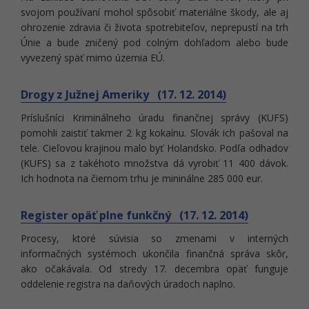
svojom používaní mohol spôsobiť materiálne škody, ale aj
ohrozenie zdravia či života spotrebiteľov, neprepustí na trh
Únie a bude zničený pod colným dohľadom alebo bude
vyvezený späť mimo územia EÚ.
Drogy z Južnej Ameriky (17. 12. 2014)
Príslušníci Kriminálneho úradu finančnej správy (KUFS)
pomohli zaistiť takmer 2 kg kokaínu. Slovák ich pašoval na
tele. Cieľovou krajinou malo byť Holandsko. Podľa odhadov
(KUFS) sa z takéhoto množstva dá vyrobiť 11 400 dávok.
Ich hodnota na čiernom trhu je mininálne 285 000 eur.
Register opäť plne funkčný (17. 12. 2014)
Procesy, ktoré súvisia so zmenami v interných
informačných systémoch ukončila finančná správa skôr,
ako očakávala. Od stredy 17. decembra opäť funguje
oddelenie registra na daňových úradoch naplno.