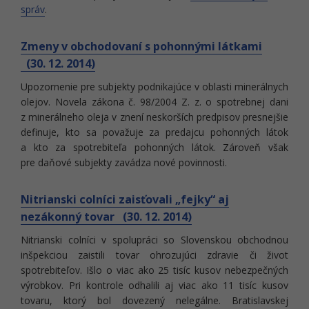
správ
.
Zmeny v obchodovaní s pohonnými látkami
(30. 12. 2014)
Upozornenie pre subjekty podnikajúce v oblasti minerálnych
olejov. Novela zákona č. 98/2004 Z. z. o spotrebnej dani
z minerálneho oleja v znení neskorších predpisov presnejšie
definuje, kto sa považuje za predajcu pohonných látok
a kto za spotrebiteľa pohonných látok. Zároveň však
pre daňové subjekty zavádza nové povinnosti.
Nitrianski colníci zaisťovali „fejky“ aj
nezákonný tovar (30. 12. 2014)
Nitrianski colníci v spolupráci so Slovenskou obchodnou
inšpekciou zaistili tovar ohrozujúci zdravie či život
spotrebiteľov. Išlo o viac ako 25 tisíc kusov nebezpečných
výrobkov. Pri kontrole odhalili aj viac ako 11 tisíc kusov
tovaru, ktorý bol dovezený nelegálne. Bratislavskej