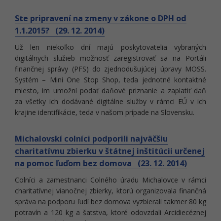
Ste pripravení na zmeny v zákone o DPH od
1.1.2015? (29. 12. 2014)
Už len niekoľko dní majú poskytovatelia vybraných
digitálnych služieb možnosť zaregistrovať sa na Portáli
finančnej správy (PFS) do zjednodušujúcej úpravy MOSS.
Systém – Mini One Stop Shop, teda jednotné kontaktné
miesto, im umožní podať daňové priznanie a zaplatiť daň
za všetky ich dodávané digitálne služby v rámci EÚ v ich
krajine identifikácie, teda v našom prípade na Slovensku.
Michalovskí colníci podporili najväčšiu
charitatívnu zbierku v štátnej inštitúcii určenej
na pomoc ľuďom bez domova (23. 12. 2014)
Colníci a zamestnanci Colného úradu Michalovce v rámci
charitatívnej vianočnej zbierky, ktorú organizovala finančná
správa na podporu ľudí bez domova vyzbierali takmer 80 kg
potravín a 120 kg a šatstva, ktoré odovzdali Arcidiecéznej