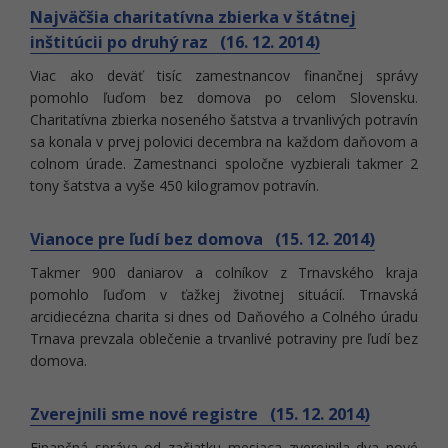
Najväčšia charitatívna zbierka v štátnej
inštitúcii po druhý raz (16. 12. 2014)
Viac ako deväť tisíc zamestnancov finančnej správy
pomohlo ľuďom bez domova po celom Slovensku.
Charitatívna zbierka noseného šatstva a trvanlivých potravín
sa konala v prvej polovici decembra na každom daňovom a
colnom úrade. Zamestnanci spoločne vyzbierali takmer 2
tony šatstva a vyše 450 kilogramov potravín.
Vianoce pre ľudí bez domova (15. 12. 2014)
Takmer 900 daniarov a colníkov z Trnavského kraja
pomohlo ľuďom v ťažkej životnej situácií. Trnavská
arcidiecézna charita si dnes od Daňového a Colného úradu
Trnava prevzala oblečenie a trvanlivé potraviny pre ľudí bez
domova.
Zverejnili sme nové registre (15. 12. 2014)
Finančná správa od začiatku mesiaca zverejnila dva nové