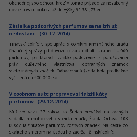
obchodnej spoločnosti hrozí v tomto prípade za nezákonný
dovoz tovaru pokuta až do výšky 99 581,75 eur.
Zásielka podozrivých parfumov sa na trh už
nedostane (30. 12. 2014)
Trnavskí colníci v spolupráci s colníkmi Kriminálneho úradu
finančnej správy pri dovoze tovaru odhalili takmer 14 000
parfumov, pri ktorých vzniklo podozrenie z porušovania
práv duševného vlastníctva ochranných známok
svetoznámych značiek. Odhadovaná škoda bola predbežne
vyčíslená na 600 000 eur.
V osobnom aute prepravoval falzifikáty
parfumov (29. 12. 2014)
Muž vo veku 37 rokov zo Šurian prevážal na zadných
sedadlách motorového vozidla značky Škoda Octavia 108
kusov falzifikátov parfumov rôznych značiek. Na ceste zo
Skalitého smerom na Čadcu ho zadržali žilinskí colníci.