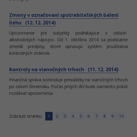
Zmeny v označovaní spotrebiteľských balení
liehu (12. 12. 2014)
Upozornenie pre subjekty podnikajúce v oblasti
alkoholických nápojov. Od 1. októbra 2014 sa podstatne
zmenili predpisy, ktoré upravujú systém používania
kontrolných známok.
Kontroly na vianočných trhoch (11. 12. 2014)
Finančná správa kontroluje prevádzky na vianočných trhoch
po celom Slovensku. Počas prvých dní bude namiesto pokút
rozdávať upozornenia.
Zobraziť stránku:
1
2
3
4
5
6
7
8
9
10