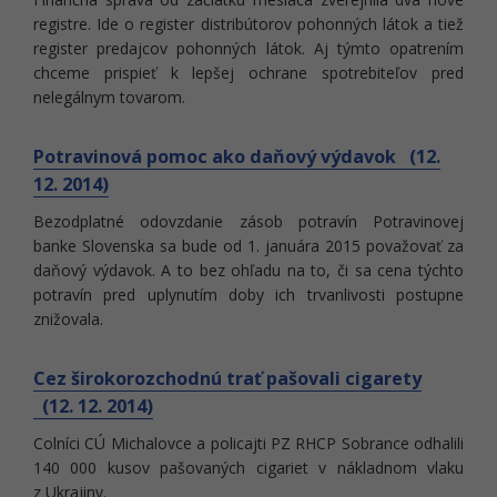
registre. Ide o register distribútorov pohonných látok a tiež
register predajcov pohonných látok. Aj týmto opatrením
chceme prispieť k lepšej ochrane spotrebiteľov pred
nelegálnym tovarom.
Potravinová pomoc ako daňový výdavok (12.
12. 2014)
Bezodplatné odovzdanie zásob potravín Potravinovej
banke Slovenska sa bude od 1. januára 2015 považovať za
daňový výdavok. A to bez ohľadu na to, či sa cena týchto
potravín pred uplynutím doby ich trvanlivosti postupne
znižovala.
Cez širokorozchodnú trať pašovali cigarety
(12. 12. 2014)
Colníci CÚ Michalovce a policajti PZ RHCP Sobrance odhalili
140 000 kusov pašovaných cigariet v nákladnom vlaku
z Ukrajiny.