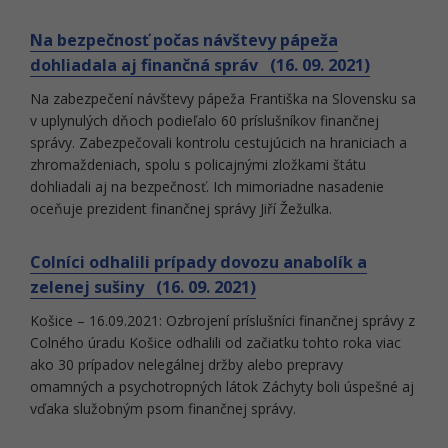
Na bezpečnosť počas návštevy pápeža
dohliadala aj finančná správ (16. 09. 2021)
Na zabezpečení návštevy pápeža Františka na Slovensku sa
v uplynulých dňoch podieľalo 60 príslušníkov finančnej
správy. Zabezpečovali kontrolu cestujúcich na hraniciach a
zhromaždeniach, spolu s policajnými zložkami štátu
dohliadali aj na bezpečnosť. Ich mimoriadne nasadenie
oceňuje prezident finančnej správy Jiří Žežulka.
Colníci odhalili prípady dovozu anabolík a
zelenej sušiny (16. 09. 2021)
Košice – 16.09.2021: Ozbrojení príslušníci finančnej správy z
Colného úradu Košice odhalili od začiatku tohto roka viac
ako 30 prípadov nelegálnej držby alebo prepravy
omamných a psychotropných látok Záchyty boli úspešné aj
vďaka služobným psom finančnej správy.