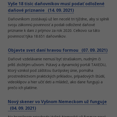
Vyše 18 tisíc daňovníkov musí podať odložené
daňové priznanie (14. 09. 2021)
Daňovníkom zostávajú už len necelé tri týždne, aby si splnili
svoju zákonnú povinnosť a podali odložené daňové
priznanie k dani z príjmov za rok 2020. Celkovo sa táto
povinnosť týka 18.651 daňovníkov.
Objavte svet daní hravou formou (07. 09. 2021)
Daňové vzdelávanie nemusí byť strašiakom, nudným či
príliš zložitým učivom. Pútavý a dynamický portál TAXEDU,
ktorý vznikol pod záštitou Európskej únie, pomáha
prostredníctvom praktických príkladov, prípadových štúdií,
videoklipov a hier učiť deti a mládež, ako dane fungujú a
prečo ich platíme.
Nový skener vo Vyšnom Nemeckom už funguje
(04. 09. 2021)
Na hraničnom priechode Vyšné Nemecké už funguje nový