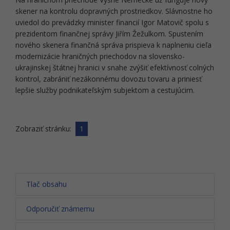
skener na kontrolu dopravných prostriedkov. Slávnostne ho
uviedol do prevádzky minister financií Igor Matovič spolu s
prezidentom finančnej správy Jiřím Žežulkom. Spustením
nového skenera finančná správa prispieva k naplneniu cieľa
modernizácie hraničných priechodov na slovensko-
ukrajinskej štátnej hranici v snahe zvýšiť efektívnosť colných
kontrol, zabrániť nezákonnému dovozu tovaru a priniesť
lepšie služby podnikateľským subjektom a cestujúcim.
Zobraziť stránku:
1
Tlač obsahu
Odporučiť známemu