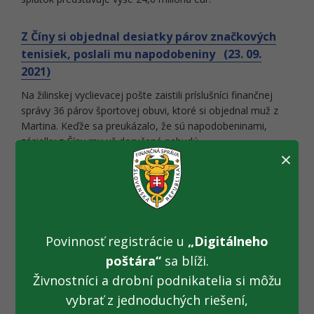
Z Číny si objednal desiatky párov značkových
tenisiek, poslali mu napodobeniny (23. 09.
2021)
Na žilinskej vyclievacej pošte zaistili príslušníci finančnej
správy 36 párov športovej obuvi, ktoré si objednal muž z
Martina. Keďže sa preukázalo, že sú napodobeninami,
zásielky z Číny mu už doručené nebudú.
×
Po kontrole pokladní tržba rastie (22. 09. 2021)
Kontrolóri finančnej správy skontrolovali minulý mesiac 822
podnikateľských subjektov, pričom nedodržiavanie zákona
o používaní elektronickej registračnej pokladnice (ERP) zistili
Povinnosť registrácie u
„Digitálneho
v 139 prípadoch. Vinníkom udelili pokuty vo výške 35 210
poštára“
sa blíži.
eur.
Živnostníci a drobní podnikatelia si môžu
vybrať z jednoduchých riešení,
Zaistili sme podozrivú športovú obuv (20. 09.