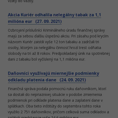
vzatý do väzby.
Akcia Kuriér odhalila nelegálny tabak za 1,1
milióna eur (27. 09. 2021)
Ozbrojení príslušníci Kriminálneho úradu finančnej správy
majú za sebou ďalšiu úspešnú akciu. Pri zásahu pod krycím
názvom Kuriér zaistili vyše 12 ton tabaku a zadržali tri
osoby, ktorým za nelegálnu činnosť hrozí trest odňatia
slobody na tri až 8 rokov. Predpokladaný únik na spotrebnej
dani z tabaku bol vyčíslený na 1,1 milióna eur.
Daňovníci využívajú miernejšie podmienky
odkladu platenia dane (24. 09. 2021)
Finančná správa podala pomocnú ruku daňovníkom, ktorí
sa dostali do nepriaznivej situácie v podobe zmiernenia
podmienok pri odklade platenia dane a zaplatení dane v
splátkach. Oba tieto inštitúty do septembra tohto roka
využilo 2 751 daňovníkov, pričom celková suma odkladov a
splátok predstavuje vyše 24,6 milióna eur.