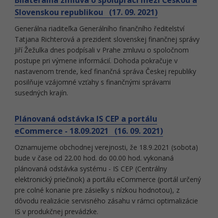
Bilaterálna zmluva o spolupráci mezi Českou a
Slovenskou republikou (17. 09. 2021)
Generálna riaditeľka Generálního finančního ředitelství
Tatjana Richterová a prezident slovenskej finančnej správy
Jiří Žežulka dnes podpísali v Prahe zmluvu o spoločnom
postupe pri výmene informácií. Dohoda pokračuje v
nastavenom trende, keď finančná správa Českej republiky
posilňuje vzájomné vzťahy s finančnými správami
susedných krajín.
Plánovaná odstávka IS CEP a portálu
eCommerce - 18.09.2021 (16. 09. 2021)
Oznamujeme obchodnej verejnosti, že 18.9.2021 (sobota)
bude v čase od 22.00 hod. do 00.00 hod. vykonaná
plánovaná odstávka systému - IS CEP (Centrálny
elektronický priečinok) a portálu eCommerce (portál určený
pre colné konanie pre zásielky s nízkou hodnotou), z
dôvodu realizácie servisného zásahu v rámci optimalizácie
IS v produkčnej prevádzke.