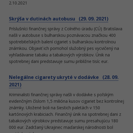
2.10.2021
Skrýša v dutinách autobusu (29. 09. 2021)
Príslušníci finančnej správy z Colného úradu (CÚ) Bratislava
našli v autobuse s bulharskou poznávacou značkou 400
spotrebiteľských balení cigariet s bulharskou kontrolnou
známkou. Objaviť ich pomohol služobný pes vycvičený na
vyhľadávanie tabaku a tabakových výrobkov. Únik na
spotrebnej dani predstavuje sumu približne tisíc eur.
Nelegálne cigarety ukryté v dodávke (28. 09.
2021)
Kriminalisti finančnej správy našli v dodávke s poľským
evidenčným číslom 1,5 milióna kusov cigariet bez kontrolnej
známky. Uložené boli na šiestich paletách v 150
kartónových krabiciach. Finančný únik na spotrebnej dani z
tabakových výrobkov predstavuje sumu presahujúcu 180
000 eur. Zadržaný Ukrajinec maďarskej národnosti bol