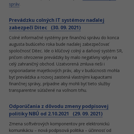
správ
.
Prevádzku colných IT systémov naďalej
zabezpečí Ditec (30. 09. 2021)
Colné informačné systémy pre finančnú správu do konca
augusta budúceho roka bude naďalej zabezpečovať
spoločnosť Ditec. Ide o kľúčový colný a daňový systém SR,
pričom ohrozenie prevádzky by malo negatívny vplyv na
celý zahraničný obchod. Uzatvorená zmluva rieši i
vysporiadanie majetkových práv, aby v budúcnosti mohla
byť prevádzka a rozvoj zaistená vlastnými kapacitami
finančnej správy, prípadne aby mohli byť tieto služby
transparentne súťažené na voľnom trhu.
Odporúčania z dôvodu zmeny podpisovej
politiky NBÚ od 2.10.2021 (29. 09. 2021)
Zmena softvérových komponentov pre elektronickú
komunikáciu – nová podpisová politika – účinnosť od