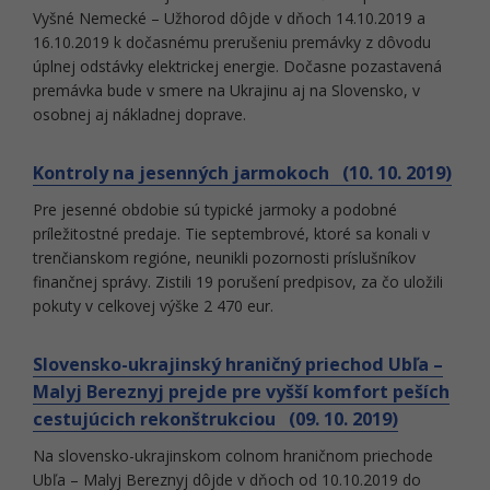
Vyšné Nemecké – Užhorod dôjde v dňoch 14.10.2019 a
16.10.2019 k dočasnému prerušeniu premávky z dôvodu
úplnej odstávky elektrickej energie. Dočasne pozastavená
premávka bude v smere na Ukrajinu aj na Slovensko, v
osobnej aj nákladnej doprave.
Kontroly na jesenných jarmokoch (10. 10. 2019)
Pre jesenné obdobie sú typické jarmoky a podobné
príležitostné predaje. Tie septembrové, ktoré sa konali v
trenčianskom regióne, neunikli pozornosti príslušníkov
finančnej správy. Zistili 19 porušení predpisov, za čo uložili
pokuty v celkovej výške 2 470 eur.
Slovensko-ukrajinský hraničný priechod Ubľa –
Malyj Bereznyj prejde pre vyšší komfort peších
cestujúcich rekonštrukciou (09. 10. 2019)
Na slovensko-ukrajinskom colnom hraničnom priechode
Ubľa – Malyj Bereznyj dôjde v dňoch od 10.10.2019 do