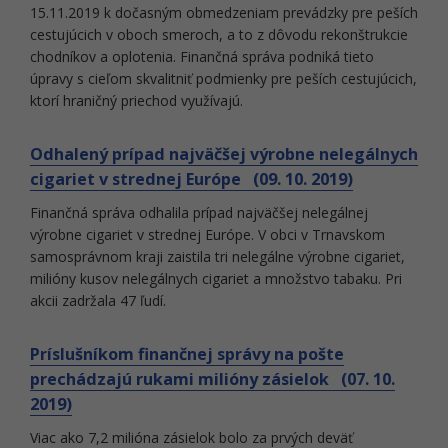
15.11.2019 k dočasným obmedzeniam prevádzky pre peších
cestujúcich v oboch smeroch, a to z dôvodu rekonštrukcie
chodníkov a oplotenia. Finančná správa podniká tieto
úpravy s cieľom skvalitniť podmienky pre peších cestujúcich,
ktorí hraničný priechod využívajú.
Odhalený prípad najväčšej výrobne nelegálnych
cigariet v strednej Európe (09. 10. 2019)
Finančná správa odhalila prípad najväčšej nelegálnej
výrobne cigariet v strednej Európe. V obci v Trnavskom
samosprávnom kraji zaistila tri nelegálne výrobne cigariet,
milióny kusov nelegálnych cigariet a množstvo tabaku. Pri
akcii zadržala 47 ľudí.
Príslušníkom finančnej správy na pošte
prechádzajú rukami milióny zásielok (07. 10.
2019)
Viac ako 7,2 milióna zásielok bolo za prvých deväť