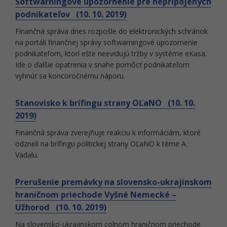
Softwarningové upozornenie pre nepripojených
podnikateľov (10. 10. 2019)
Finančná správa dnes rozpošle do elektronických schránok
na portáli finančnej správy softwarningové upozornenie
podnikateľom, ktorí ešte neevidujú tržby v systéme eKasa.
Ide o ďalšie opatrenia v snahe pomôcť podnikateľom
vyhnúť sa koncoročnému náporu.
Stanovisko k brífingu strany OĽaNO (10. 10.
2019)
Finančná správa zverejňuje reakciu k informáciám, ktoré
odzneli na brífingu politickej strany OĽaNO k téme A.
Vadalu.
Prerušenie premávky na slovensko-ukrajinskom
hraničnom priechode Vyšné Nemecké –
Užhorod (10. 10. 2019)
Na slovensko-ukrajinskom colnom hraničnom priechode