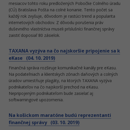
mesiacov tohto roku predložených Pobočke Colného úradu
(CÚ) Bratislava Pošta na colné konanie. Tento počet sa
každý rok zvyšuje, dôvodom je rastúci trend a popularita
internetových obchodov. Z dôvodu porušenia práv
duševného vlastníctva museli príslušníci finančnej správy
zaistiť doposiaľ 80 zásielok.
TAXANA vyzýva na čo najskoršie pripojenie sa k
eKase (04. 10. 2019)
Finančná správa rozširuje komunikačné kanály pre eKasu.
Na podateľniach a klientskych zónach daňových a colných
úradov umiestňuje plagáty, na ktorých TAXANA vyzýva
podnikateľov na čo najskorší prechod na eKasu.
Nepripojeným podnikateľom bude zasielať aj
softwarningové upozornenia.
Na košickom maratóne budú reprezentanti
finančnej správy (03. 10. 2019)