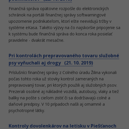
Finančná správa opätovne rozpošle do elektronických
schránok na portáli finančnej správy softwarningové
upozornenie podnikateľom, ktorí ešte neevidujú tržby v
systéme eKasa. Takéto výzvy na čo najskoršie pripojenie sa
k systému bude finančná správa do konca roka posielať
pravidelne - dvakrát mesačne.
Pri kontrolách prepravovaného tovaru služobné
psy vyňuchali aj drogy (21. 10. 2019)
Príslušníci finančnej správy z Colného úradu Žilina vykonali
počas tohto roka už stovky kontrol zameraných na
prepravovaný tovar, pri ktorých použili aj služobných psov.
Prezerali osobné aj nákladné vozidlá, autobusy, vlaky a tiež
balíky na pošte s cieľom zistiť či sa dodržiavajú colné a
daňové predpisy. V 10 prípadoch našli aj omamné a
psychotropné látky.
Kontroly dovolenkárov na letisku v Piešťanoch