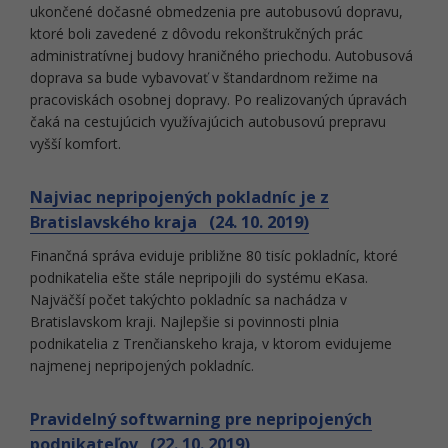
ukončené dočasné obmedzenia pre autobusovú dopravu,
ktoré boli zavedené z dôvodu rekonštrukčných prác
administratívnej budovy hraničného priechodu. Autobusová
doprava sa bude vybavovať v štandardnom režime na
pracoviskách osobnej dopravy. Po realizovaných úpravách
čaká na cestujúcich využívajúcich autobusovú prepravu
vyšší komfort.
Najviac nepripojených pokladníc je z
Bratislavského kraja (24. 10. 2019)
Finančná správa eviduje približne 80 tisíc pokladníc, ktoré
podnikatelia ešte stále nepripojili do systému eKasa.
Najväčší počet takýchto pokladníc sa nachádza v
Bratislavskom kraji. Najlepšie si povinnosti plnia
podnikatelia z Trenčianskeho kraja, v ktorom evidujeme
najmenej nepripojených pokladníc.
Pravidelný softwarning pre nepripojených
podnikateľov (22. 10. 2019)