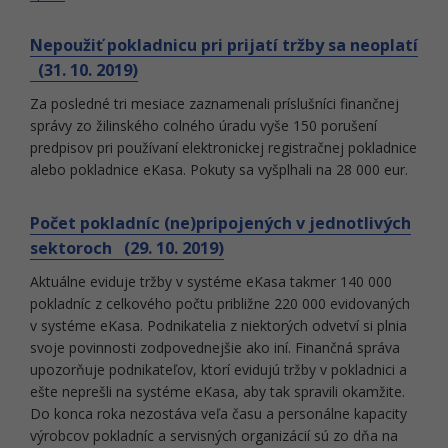
Nepoužiť pokladnicu pri prijatí tržby sa neoplatí
(31. 10. 2019)
Za posledné tri mesiace zaznamenali príslušníci finančnej
správy zo žilinského colného úradu vyše 150 porušení
predpisov pri používaní elektronickej registračnej pokladnice
alebo pokladnice eKasa. Pokuty sa vyšplhali na 28 000 eur.
Počet pokladníc (ne)pripojených v jednotlivých
sektoroch (29. 10. 2019)
Aktuálne eviduje tržby v systéme eKasa takmer 140 000
pokladníc z celkového počtu približne 220 000 evidovaných
v systéme eKasa. Podnikatelia z niektorých odvetví si plnia
svoje povinnosti zodpovednejšie ako iní. Finančná správa
upozorňuje podnikateľov, ktorí evidujú tržby v pokladnici a
ešte neprešli na systéme eKasa, aby tak spravili okamžite.
Do konca roka nezostáva veľa času a personálne kapacity
výrobcov pokladníc a servisných organizácií sú zo dňa na