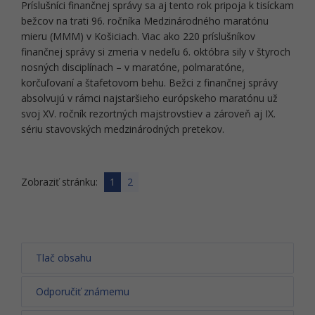
Príslušníci finančnej správy sa aj tento rok pripoja k tisíckam
bežcov na trati 96. ročníka Medzinárodného maratónu
mieru (MMM) v Košiciach. Viac ako 220 príslušníkov
finančnej správy si zmeria v nedeľu 6. októbra sily v štyroch
nosných disciplínach – v maratóne, polmaratóne,
korčuľovaní a štafetovom behu. Bežci z finančnej správy
absolvujú v rámci najstaršieho európskeho maratónu už
svoj XV. ročník rezortných majstrovstiev a zároveň aj IX.
sériu stavovských medzinárodných pretekov.
Zobraziť stránku:
1
2
Tlač obsahu
Odporučiť známemu