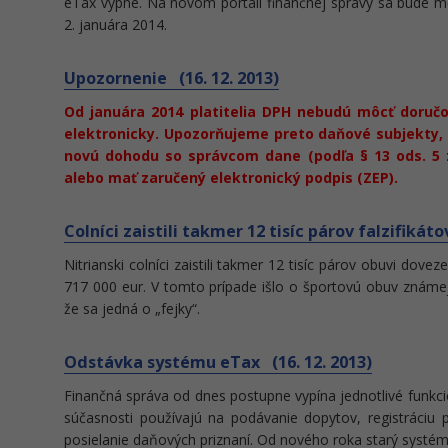
eTax vypne. Na novom portáli finančnej správy sa bude m
2. januára 2014.
Upozornenie (16. 12. 2013)
Od januára 2014 platitelia DPH nebudú môcť doručo
elektronicky. Upozorňujeme preto daňové subjekty,
novú dohodu so správcom dane (podľa § 13 ods. 5 z
alebo mať zaručený elektronický podpis (ZEP).
Colníci zaistili takmer 12 tisíc párov falzifikáto
Nitrianski colníci zaistili takmer 12 tisíc párov obuvi dove
717 000 eur. V tomto prípade išlo o športovú obuv známej 
že sa jedná o „fejky“.
Odstávka systému eTax (16. 12. 2013)
Finančná správa od dnes postupne vypína jednotlivé funkc
súčasnosti používajú na podávanie dopytov, registráciu p
posielanie daňových priznaní. Od nového roka starý systém