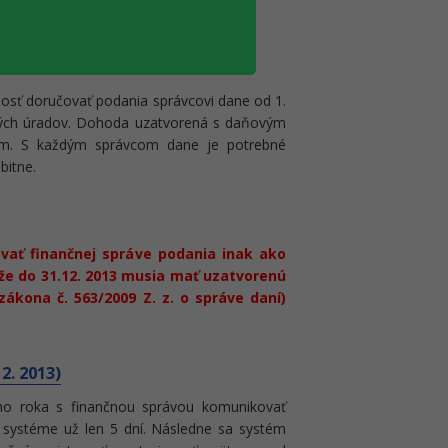
014 platí aj pre komunikáciu s
nosť doručovať podania správcovi dane od 1.
lných úradov. Dohoda uzatvorená s daňovým
om. S každým správcom dane je potrebné
bitne.
vať finančnej správe podania inak ako
že do 31.12. 2013 musia mať uzatvorenú
ákona č. 563/2009 Z. z. o správe daní)
2. 2013)
ho roka s finančnou správou komunikovať
om systéme už len 5 dní. Následne sa systém