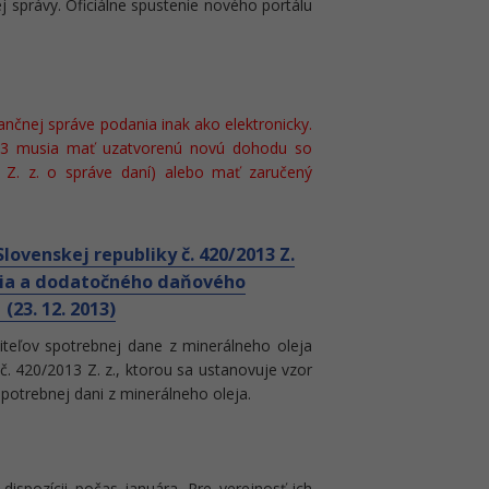
j správy. Oficiálne spustenie nového portálu
nčnej správe podania inak ako elektronicky.
13 musia mať uzatvorenú novú dohodu so
Z. z. o správe daní) alebo mať zaručený
lovenskej republiky č. 420/2013 Z.
ania a dodatočného daňového
(23. 12. 2013)
titeľov spotrebnej dane z minerálneho oleja
 č. 420/2013 Z. z., ktorou sa ustanovuje vzor
otrebnej dani z minerálneho oleja.
ispozícii počas januára. Pre verejnosť ich