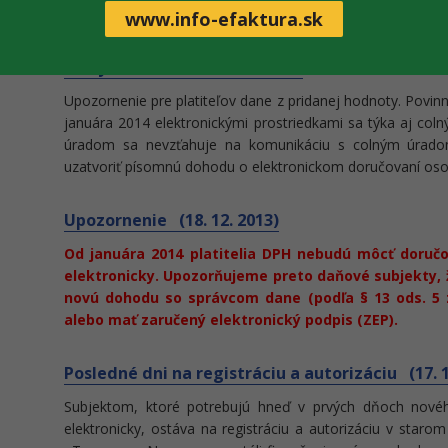
www.info-efaktura.sk
Elektronické doručovanie písomností od 01.01.2
colnými úradmi (18. 12. 2013)
Upozornenie pre platiteľov dane z pridanej hodnoty. Povin
januára 2014 elektronickými prostriedkami sa týka aj co
úradom sa nevzťahuje na komunikáciu s colným úrad
uzatvoriť písomnú dohodu o elektronickom doručovaní oso
Upozornenie (18. 12. 2013)
Od januára 2014 platitelia DPH nebudú môcť doručo
elektronicky. Upozorňujeme preto daňové subjekty, 
novú dohodu so správcom dane (podľa § 13 ods. 5 z
alebo mať zaručený elektronický podpis (ZEP).
Posledné dni na registráciu a autorizáciu (17. 1
Subjektom, ktoré potrebujú hneď v prvých dňoch nové
elektronicky, ostáva na registráciu a autorizáciu v star