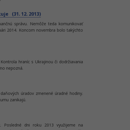
uje (31. 12. 2013)
finančnú správu. Nemôže teda komunikovať
januári 2014. Koncom novembra bolo takýchto
 Kontrola hraníc s Ukrajinou či dodržiavania
oľno nepozná.
h daňových úradov zmenené úradné hodiny.
tumu zanikajú.
x. Posledné dni roku 2013 využijeme na