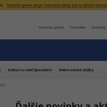
026
Finančná správa varuje: Podvodníci lákajú ľudí na falošné daňové
Finančná správa
Formuláre
Kontakty
a
Daňoví a colní špecialisti
Elektronické služby
lity
Ďalšie novinky a ak