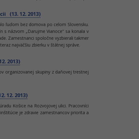
ii (13. 12. 2013)
ohlo ľuďom bez domova po celom Slovensku.
avín s názvom „Darujme Vianoce“ sa konala v
e. Zamestnanci spoločne vyzbierali takmer
teraz najväčšiu zbierku v štátnej správe.
12. 2013)
nov organizovanej skupiny z daňovej trestnej
. 12. 2013)
du Košice na Rozvojovej ulici. Pracovníci
nštitúcie je zdravie zamestnancov priorita a