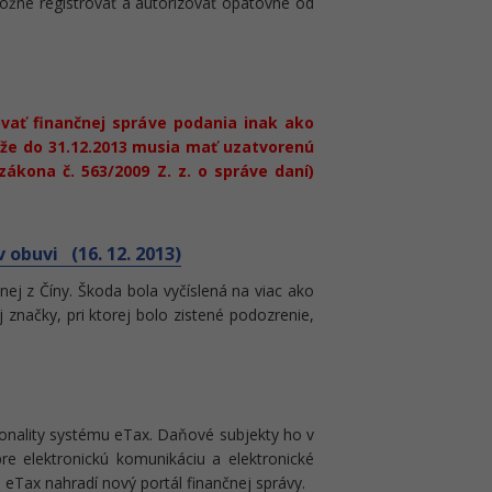
ožné registrovať a autorizovať opätovne od
vať finančnej správe podania inak ako
 že do 31.12.2013 musia mať uzatvorenú
ákona č. 563/2009 Z. z. o správe daní)
v obuvi (16. 12. 2013)
zenej z Číny. Škoda bola vyčíslená na viac ako
značky, pri ktorej bolo zistené podozrenie,
ionality systému eTax. Daňové subjekty ho v
re elektronickú komunikáciu a elektronické
 eTax nahradí nový portál finančnej správy.