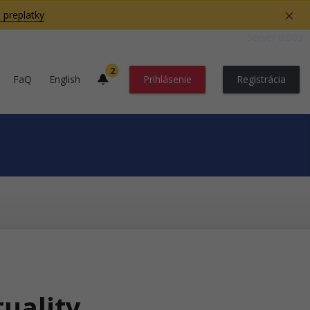
 preplatky
Server BB03
2
FaQ
English
Prihlásenie
Registrácia
tuality