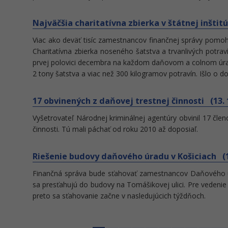
Najväčšia charitatívna zbierka v štátnej inštitúc
Viac ako deväť tisíc zamestnancov finančnej správy pom
Charitatívna zbierka noseného šatstva a trvanlivých potr
prvej polovici decembra na každom daňovom a colnom úrad
2 tony šatstva a viac než 300 kilogramov potravín. Išlo o do
17 obvinených z daňovej trestnej činnosti (13. 
Vyšetrovateľ Národnej kriminálnej agentúry obvinil 17 čle
činnosti. Tú mali páchať od roku 2010 až doposiaľ.
Riešenie budovy daňového úradu v Košiciach (12
Finančná správa bude sťahovať zamestnancov Daňového úra
sa presťahujú do budovy na Tomášikovej ulici. Pre vedenie i
preto sa sťahovanie začne v nasledujúcich týždňoch.