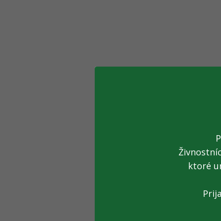
P
Živnostní
ktoré u
Prij