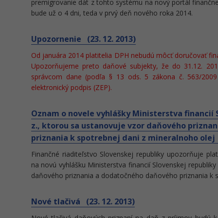
premigrovanie dát z tohto systému na nový portál finančne
bude už o 4 dni, teda v prvý deň nového roka 2014.
Upozornenie (23. 12. 2013)
Od januára 2014 platitelia DPH nebudú môcť doručovať fina
Upozorňujeme preto daňové subjekty, že do 31.12. 20
správcom dane (podľa § 13 ods. 5 zákona č. 563/2009 
elektronický podpis (ZEP).
Oznam o novele vyhlášky Ministerstva financií S
z., ktorou sa ustanovuje vzor daňového prizn
priznania k spotrebnej dani z mineralnoho olej 
Finančné riaditeľstvo Slovenskej republiky upozorňuje pla
na novú vyhlášku Ministerstva financií Slovenskej republiky
daňového priznania a dodatočného daňového priznania k sp
Nové tlačivá (23. 12. 2013)
Nové tlačivá daňových priznaní na daň z príjmov budú k d