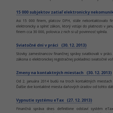
15 000 subjektov zatiaľ elektronicky nekomunik
Asi 15 000 firiem, platcov DPH, stále nekontaktovalo 
elektronicky a splniť zákon, ktorý vstúpi do platnosti v 
firiem cca 30 000, polovica z nich si už povinnosť splnila.
Sviatočné dni v práci (30. 12. 2013)
Stovky zamestnancov finančnej správy sviatkovali v práci.
zákona o elektronickej registračnej pokladnici sviatočné v
Zmeny na kontaktných miestach (30. 12. 2013)
Od 2. januára 2014 budú na troch kontaktných miestac
Ďalšie dve kontaktné miesta daňových úradov od tohto dá
Vypnutie systému eTax (27. 12. 2013)
Finančná správa dnes definitívne odstaví systém eTa