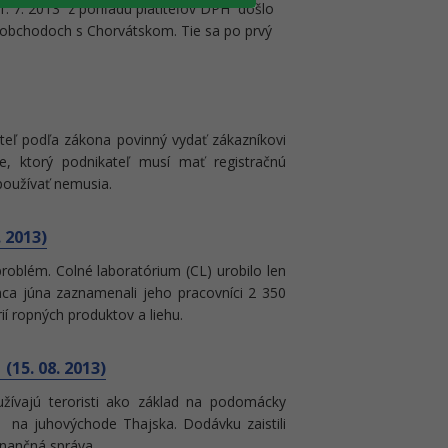
. 7. 2013 z pohľadu platiteľov DPH došlo
obchodoch s Chorvátskom. Tie sa po prvý
ateľ podľa zákona povinný vydať zákazníkovi
e, ktorý podnikateľ musí mať registračnú
 používať nemusia.
 2013)
 problém. Colné laboratórium (CL) urobilo len
onca júna zaznamenali jeho pracovníci 2 350
ií ropných produktov a liehu.
(15. 08. 2013)
žívajú teroristi ako základ na podomácky
a na juhovýchode Thajska. Dodávku zaistili
finančná správa.