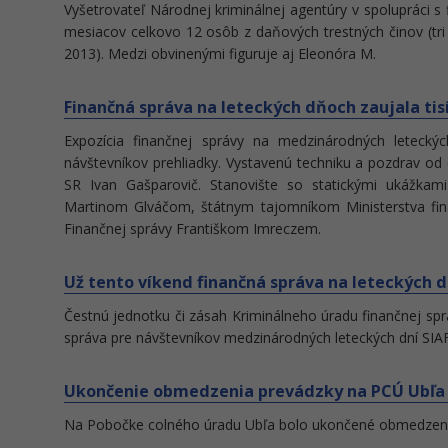
Vyšetrovateľ Národnej kriminálnej agentúry v spolupráci s
mesiacov celkovo 12 osôb z daňových trestných činov (tri o
2013). Medzi obvinenými figuruje aj Eleonóra M.
Finančná správa na leteckých dňoch zaujala tis
Expozícia finančnej správy na medzinárodných letecký
návštevníkov prehliadky. Vystavenú techniku a pozdrav od č
SR Ivan Gašparovič. Stanovište so statickými ukážkam
Martinom Glváčom, štátnym tajomníkom Ministerstva fin
Finančnej správy Františkom Imreczem.
Už tento víkend finančná správa na leteckých d
Čestnú jednotku či zásah Kriminálneho úradu finančnej správ
správa pre návštevníkov medzinárodných leteckých dní SIAF
Ukončenie obmedzenia prevádzky na PCÚ Ubľa (
Na Pobočke colného úradu Ubľa bolo ukončené obmedzeni