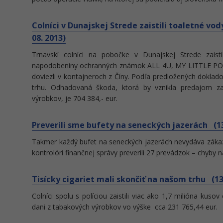
Colníci v Dunajskej Strede zaistili toaletné vo
08. 2013)
Trnavskí colníci na pobočke v Dunajskej Strede zaist
napodobeniny ochranných známok ALL 4U, MY LITTLE PON
doviezli v kontajneroch z Číny. Podľa predložených dokl
trhu. Odhadovaná škoda, ktorá by vznikla predajom za
výrobkov, je 704 384,- eur.
Preverili sme bufety na seneckých jazerách (13.
Takmer každý bufet na seneckých jazerách nevydáva záka
kontrolóri finančnej správy preverili 27 prevádzok – chyby na
Tisícky cigariet mali skončiť na našom trhu (13.
Colníci spolu s políciou zaistili viac ako 1,7 milióna kuso
dani z tabakových výrobkov vo výške cca 231 765,44 eur.