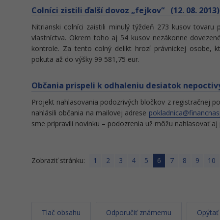
Colníci zistili ďalší dovoz „fejkov“ (12. 08. 2013)
Nitrianski colníci zaistili minulý týždeň 273 kusov tova
vlastníctva. Okrem toho aj 54 kusov nezákonne dovezenéh
kontrole. Za tento colný delikt hrozí právnickej osobe, 
pokuta až do výšky 99 581,75 eur.
Občania prispeli k odhaleniu desiatok nepoctiv
Projekt nahlasovania podozrivých bločkov z registračnej p
nahlásili občania na mailovej adrese
pokladnica@financnas
sme pripravili novinku – podozrenia už môžu nahlasovať aj
Zobraziť stránku:
1
2
3
4
5
6
7
8
9
10
Tlač obsahu
Odporučiť známemu
Opýtať