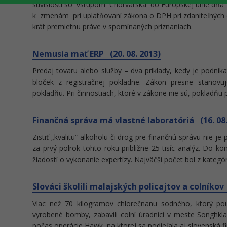
súvislosti so vstupom Chorvátska do Európskej únie dňa 1
k zmenám pri uplatňovaní zákona o DPH pri zdaniteľných 
krát premietnu práve v spomínaných priznaniach.
Nemusia mať ERP (20. 08. 2013)
Predaj tovaru alebo služby – dva príklady, kedy je podnik
bloček z registračnej pokladne. Zákon presne stanovuj
pokladňu. Pri činnostiach, ktoré v zákone nie sú, pokladňu
Finančná správa má vlastné laboratóriá (16. 08.
Zistiť „kvalitu“ alkoholu či drog pre finančnú správu nie je
za prvý polrok tohto roku približne 25-tisíc analýz. Do k
žiadostí o vykonanie expertízy. Najväčší počet bol z kategór
Slováci školili malajských policajtov a colníkov 
Viac než 70 kilogramov chlorečnanu sodného, ktorý pou
vyrobené bomby, zabavili colní úradníci v meste Songhkl
počas operácie Hawk, na ktorej sa podieľala aj slovenská 