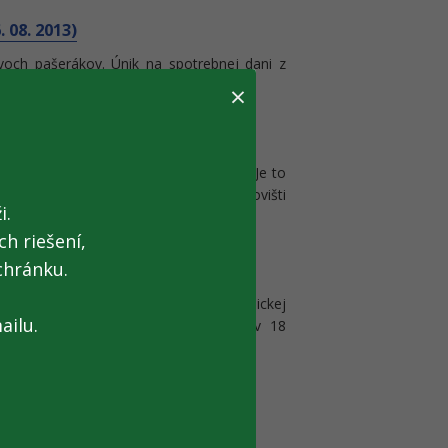
 08. 2013)
 dvoch pašerákov. Únik na spotrebnej dani z
×
13)
žneho medzinárodného podujatia SIAF. Je to
jedným z partnerov. Na svojom stanovišti
i.
.
h riešení,
chránku.
om meste (22. 08. 2013)
rom meste nedodržiava zákon o elektronickej
ailu.
y preverili 33 podnikov – chyby našli v 18
 (21. 08. 2013)
znania za predchádzajúcich mesiac. V