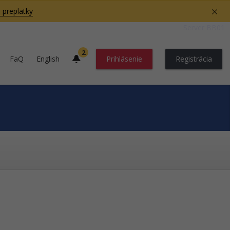
 preplatky
Server BB01
2
FaQ
English
Prihlásenie
Registrácia