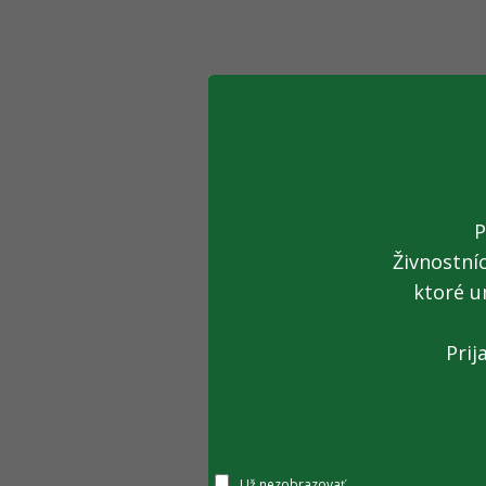
P
Živnostní
ktoré u
Prij
Už nezobrazovať