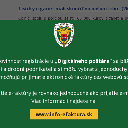
Tisícky cigariet mali skončiť na našom trhu (26.
Colníci spolu s políciou zaistili 60 000 kusov cigariet a
tabakových výrobkov vo výške cca 8 156,16 eur.
Finančná správa na leteckých dňoch (23. 08. 20
Už o týždeň bude aj finančná správa na 3. ročníku prestí
najväčšia letecká udalosť roka na Slovensku a FS je 
ovinnosť registrácie u
„Digitálneho poštára“
sa blíž
statických ukážok predvedieme divákom atraktívnu techniku
ci a drobní podnikatelia si môžu vybrať z jednoduchýc
možňujú prijímať elektronické faktúry cez webovú s
Preverili sme reštaurácie v bratislavskom Star
Viac ako polovica reštaurácií a pubov v bratislavskom Sta
atie e-faktúry je rovnako jednoduché ako prijatie e-m
registračnej pokladni. Včera kontrolóri finančnej správ
prevádzkach.
Viac informácii nájdete na:
www.info-efaktura.sk
Chorvátsko v EU znamená zmeny pre platcov DPH
Mesačný platcovia DPH majú posledné 4 dni na podanie pri