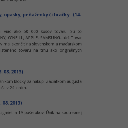
dy, opasky, peňaženky či hračky (14.
ili viac ako 50 000 kusov tovaru. Sú to
Y, O'NEILL, APPLE, SAMSUNG...atď. Tovar
adov mal skončiť na slovenskom a maďarskom
isteného tovaru na trhu ako originálnych
 08. 2013)
zníkom bločky za nákup. Začiatkom augusta
šli v 24 z nich.
 08. 2013)
v cigariet a 19 pašerákov. Únik na spotrebnej