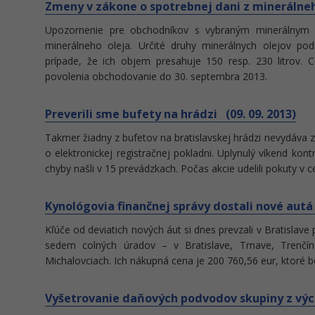
Zmeny v zákone o spotrebnej dani z minerálneho
Upozornenie pre obchodníkov s vybraným minerálnym o
minerálneho oleja. Určité druhy minerálnych olejov pod
prípade, že ich objem presahuje 150 resp. 230 litrov. 
povolenia obchodovanie do 30. septembra 2013.
Preverili sme bufety na hrádzi (09. 09. 2013)
Takmer žiadny z bufetov na bratislavskej hrádzi nevydáva
o elektronickej registračnej pokladni. Uplynulý víkend kontr
chyby našli v 15 prevádzkach. Počas akcie udelili pokuty v c
Kynológovia finančnej správy dostali nové autá 
Kľúče od deviatich nových áut si dnes prevzali v Bratislave
sedem colných úradov – v Bratislave, Trnave, Trenčíne
Michalovciach. Ich nákupná cena je 200 760,56 eur, ktoré b
Vyšetrovanie daňových podvodov skupiny z výc