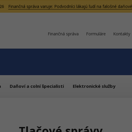
026
Finančná správa varuje: Podvodníci lákajú ľudí na falošné daňové
Finančná správa
Formuláre
Kontakty
a
Daňoví a colní špecialisti
Elektronické služby
Tlačové správy