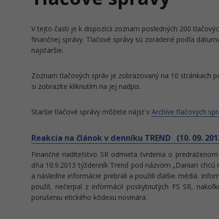
V tejto časti je k dispozícii zoznam posledných 200 tlačovýc
finančnej správy. Tlačové správy sú zoradené podľa dátumu
najstaršie.
Zoznam tlačových správ je zobrazovaný na 10 stránkach po
si zobrazíte kliknutím na jej nadpis.
Staršie tlačové správy môžete nájsť v
Archíve tlačových spr
Reakcia na článok v denníku TREND (10. 09. 201
Finančné riaditeľstvo SR odmieta tvrdenia o predraženom 
dňa 10.9.2013 týždenník Trend pod názvom „Daniari chcú nab
a následne informácie prebrali a použili ďalšie médiá. Infor
použil, nečerpal z informácií poskytnutých FS SR, nak
porušeniu etického kódexu novinára.