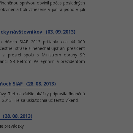
 finančnou správou obvinil počas posledných
bvinenia boli vznesené v júni a jedno v júli
ícky návštevníkov (03. 09. 2013)
ch dňoch SIAF 2013 pritiahla cca 44 000
estnej stráže si nenechal ujsť ani prezident
i si prezrel spolu s Ministrom obrany SR
ancií SR Petrom Pellegrínim a prezidentom
ňoch SIAF (28. 08. 2013)
y. Tieto a ďalšie ukážky pripravila finančná
 2013. Tie sa uskutočnia už tento víkend.
28. 08. 2013)
e prevádzky.