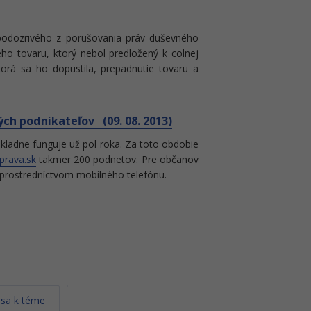
ru podozrivého z porušovania práv duševného
o tovaru, ktorý nebol predložený k colnej
ktorá sa ho dopustila, prepadnutie tovaru a
ých podnikateľov (09. 08. 2013)
okladne funguje už pol roka. Za toto obdobie
prava.sk
takmer 200 podnetov. Pre občanov
 prostredníctvom mobilného telefónu.
 sa k téme