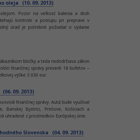
 oleja (10. 09. 2013)
lejom. Pozor na veľkosť balenia a druh
liehajú kontrole a postupu pri preprave v
Colný úrad je potrebné požiadať o vydanie
 zákazníkom bločky a teda nedodržiava zákon
olóri finančnej správy preverili 18 bufetov –
elkovej výške 3 030 eur.
(06. 09. 2013)
 psovodi finančnej správy. Autá bude využívať
, Banskej Bystrici, Prešove, Košiciach a
oli uhradené z prostriedkov Európskej únie.
hodného Slovenska (04. 09. 2013)