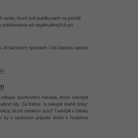
h správ, ktoré boli publikované na portáli
 publikovania od najaktuálnejších po
 20 tlačových správach. Celú tlačovú správu
áv
.
3)
nákupe športového náradia, ktoré zverejnil
rať sily. Za štátne si nakúpili drahé činky“
mácie, ktoré redaktor Jozef Tvardzík v článku
oľko by v opačnom prípade došlo k hrubému