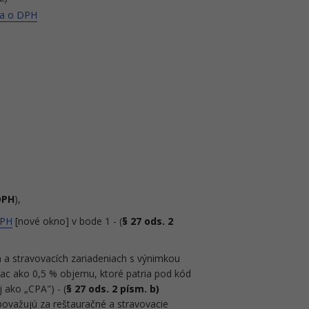
ona o DPH
DPH
),
DPH
[nové okno] v bode 1 - (
§ 27 ods. 2
 a stravovacích zariadeniach s výnimkou
ac ako 0,5 % objemu, ktoré patria pod kód
j ako „CPA") - (
§ 27 ods. 2 písm. b)
 považujú za reštauračné a stravovacie