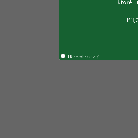
ktoré u
Prij
Už nezobrazovať