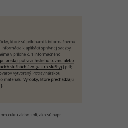
cky, ktoré sú prílohami k informačnému
 Informácia k aplikácii správnej sadzby
éma v prílohe č. 1 informačného
ri predaji potravinárskeho tovaru alebo
cích službách (tzv. gastro služby)
[.pdf;
varov vytvorený Potravinárskou
ho materiálu:
Výrobky, ktoré prechádzajú
].
m cukru alebo soli, ako sú napr.: