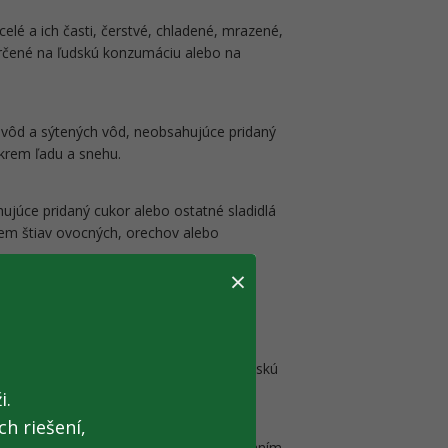
celé a ich časti, čerstvé, chladené, mrazené,
určené na ľudskú konzumáciu alebo na
 vôd a sýtených vôd, neobsahujúce pridaný
okrem ľadu a snehu.
ujúce pridaný cukor alebo ostatné sladidlá
rem štiav ovocných, orechov alebo
×
čené na výrobu tovarov vhodných na ľudskú
i.
h riešení,
, tiež vo forme peliet, získané preosievaním,