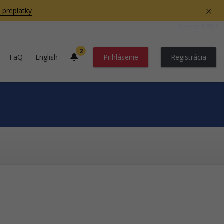
 preplatky
Server BB02
2
FaQ
English
Prihlásenie
Registrácia