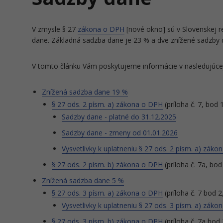
V zmysle § 27
zákona o DPH
[nové okno] sú v Slovenskej re
dane. Základná sadzba dane je 23 % a dve znížené sadzby 
V tomto článku Vám poskytujeme informácie v nasledujúcej
Znížená sadzba dane 19 %
§ 27 ods. 2 písm. a) zákona o DPH
(príloha č. 7, bod 
Sadzby dane - platné do 31.12.2025
Sadzby dane - zmeny od 01.01.2026
Vysvetlivky k uplatneniu § 27 ods. 2 písm. a) zák
§ 27 ods. 2 písm. b) zákona o DPH
(príloha č. 7a, bod
Znížená sadzba dane 5 %
§ 27 ods. 3 písm. a) zákona o DPH
(príloha č. 7 bod 2
Vysvetlivky k uplatneniu § 27 ods. 3 písm. a) zák
§ 27 ods. 3 písm. b) zákona o DPH
(príloha č. 7a bod 