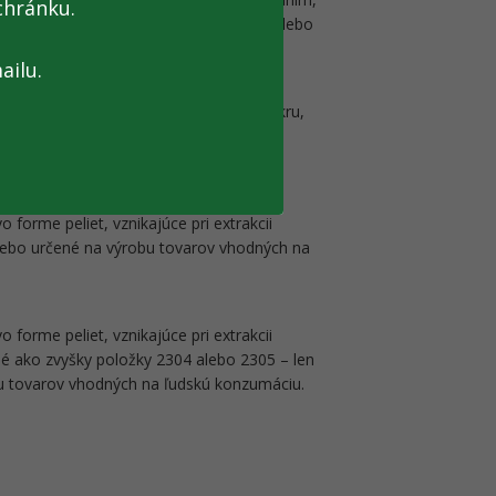
chránku.
ín – len určené na ľudskú konzumáciu alebo
máciu.
ailu.
y, bagasa a ostatný odpad z výroby cukru,
vo forme peliet – len určené na ľudskú
h na ľudskú konzumáciu.
 forme peliet, vznikajúce pri extrakcii
lebo určené na výrobu tovarov vhodných na
 forme peliet, vznikajúce pri extrakcii
iné ako zvyšky položky 2304 alebo 2305 – len
u tovarov vhodných na ľudskú konzumáciu.