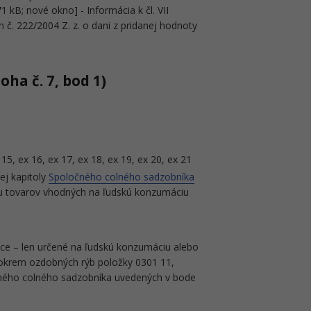
71 kB; nové okno] - Informácia k čl. VII
 č. 222/2004 Z. z. o dani z pridanej hodnoty
oha č. 7, bod 1)
x 15, ex 16, ex 17, ex 18, ex 19, ex 20, ex 21
ej kapitoly
Spoločného colného sadzobníka
u tovarov vhodných na ľudskú konzumáciu
ce – len určené na ľudskú konzumáciu alebo
okrem ozdobných rýb položky 0301 11,
čného colného sadzobníka uvedených v bode