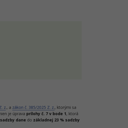
Z. z
., a
zákon č. 385/2025 Z. z.
, ktorými sa
ien je úprava
prílohy č. 7 v bode 1
, ktorá
 sadzby dane
do
základnej 23 % sadzby