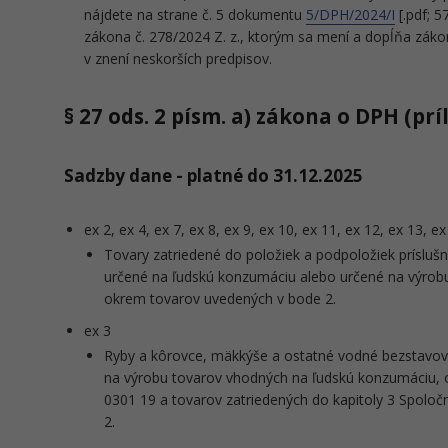
nájdete na strane č. 5 dokumentu
5/DPH/2024/I
[.pdf; 5
zákona č. 278/2024 Z. z., ktorým sa mení a dopĺňa zákon
v znení neskorších predpisov.
§ 27 ods. 2 písm. a) zákona o DPH (príl
Sadzby dane - platné do 31.12.2025
ex 2, ex 4, ex 7, ex 8, ex 9, ex 10, ex 11, ex 12, ex 13, e
Tovary zatriedené do položiek a podpoložiek príslušn
určené na ľudskú konzumáciu alebo určené na výrob
okrem tovarov uvedených v bode 2.
ex 3
Ryby a kôrovce, mäkkýše a ostatné vodné bezstavov
na výrobu tovarov vhodných na ľudskú konzumáciu, 
0301 19 a tovarov zatriedených do kapitoly 3 Spolo
2.