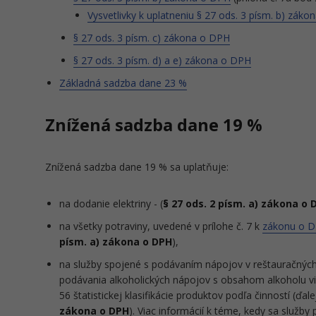
Vysvetlivky k uplatneniu § 27 ods. 3 písm. b) zák
§ 27 ods. 3 písm. c) zákona o DPH
§ 27 ods. 3 písm. d) a e) zákona o DPH
Základná sadzba dane 23 %
Znížená sadzba dane 19 %
Znížená sadzba dane 19 % sa uplatňuje:
na dodanie elektriny - (
§ 27 ods. 2 písm. a) zákona o 
na všetky potraviny, uvedené v prílohe č. 7 k
zákonu o 
písm. a) zákona o DPH
),
na služby spojené s podávaním nápojov v reštauračných
podávania alkoholických nápojov s obsahom alkoholu vi
56 štatistickej klasifikácie produktov podľa činností (ďale
zákona o DPH
). Viac informácií k téme, kedy sa služby