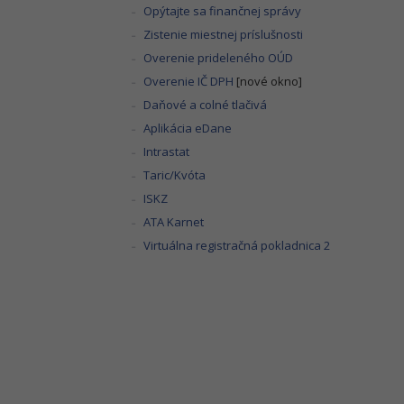
Opýtajte sa finančnej správy
Zistenie miestnej príslušnosti
Overenie prideleného OÚD
Overenie IČ DPH
[nové okno]
Daňové a colné tlačivá
Aplikácia eDane
Intrastat
Taric/Kvóta
ISKZ
ATA Karnet
Virtuálna registračná pokladnica 2