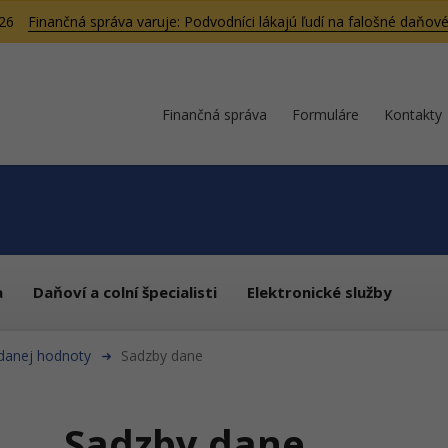
026
Finančná správa varuje: Podvodníci lákajú ľudí na falošné daňové
Finančná správa
Formuláre
Kontakty
a
Daňoví a colní špecialisti
Elektronické služby
idanej hodnoty
Sadzby dane
Sadzby dane