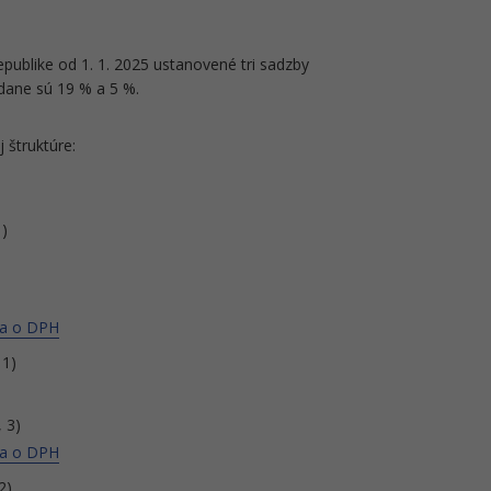
publike od 1. 1. 2025 ustanovené tri sadzby
dane sú 19 % a 5 %.
 štruktúre:
1)
ona o DPH
 1)
, 3)
ona o DPH
2)