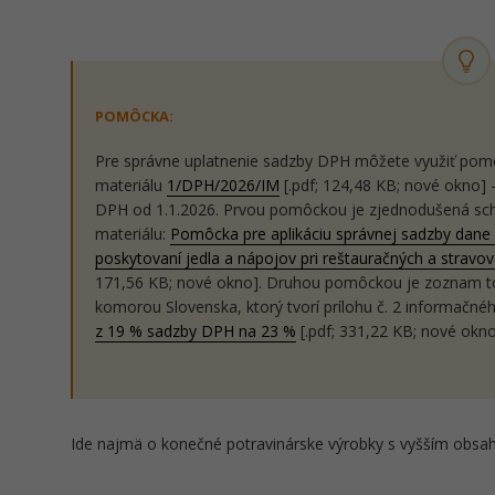
POMÔCKA:
Pre správne uplatnenie sadzby DPH môžete využiť pomô
materiálu
1/DPH/2026/IM
[.pdf; 124,48 KB; nové okno] -
DPH od 1.1.2026. Prvou pomôckou je zjednodušená sch
materiálu:
Pomôcka pre aplikáciu správnej sadzby dane p
poskytovaní jedla a nápojov pri reštauračných a stravova
171,56 KB; nové okno]. Druhou pomôckou je zoznam to
komorou Slovenska, ktorý tvorí prílohu č. 2 informačné
z 19 % sadzby DPH na 23 %
[.pdf; 331,22 KB; nové okno
Ide najmä o konečné potravinárske výrobky s vyšším obsaho