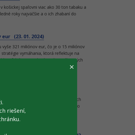
v košickej spaľovni viac ako 30 ton tabaku a
edné roky najväčšie a o ich zhabaní do
eur (23. 01. 2024)
u vyše 321 miliónov eur, čo je o 15 miliónov
 stratégie vymáhania, ktorá reflektuje na
e, efektívne a cielené využitie zákonných
×
rných IT aplikácií i vysoké nasadenie
dvedíkovi (22. 01. 2024)
du Pošta zaistili v predchádzajúcich dňoch
i.
ala podľa popisu detskú hračku – plyšového
h riešení,
o zabalené živé exempláre chránených
chránku.