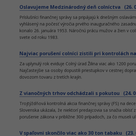
Oslavujeme Medzinárodný deň colníctva (26. 0
Príslušníci finančnej správy sa pripájajú k dnešným oslav
vyhlásený na počesť výročia prvého inauguračného zasadnut
konalo 26. januára 1953. Náročnú prácu mužov a žien v co
svete od roku 1983.
Najviac porušení colníci zistili pri kontrolách n
Za uplynulý rok eviduje Colný úrad Žilina viac ako 1200 po
Najčastejšie sa osoby dopustili priestupkov v cestnej dopra
dovozom tovaru z tretích krajín.
Z vianočných trhov odchádzali s pokutou (24. 0
Trojtýždňová kontrolná akcia finančnej správy (FS) na de
Slovenska ukázala, že niektorí predajcovia sa snažia obísť zá
porušenie zákona v približne 300 prípadoch, za čo museli u
V spaľovni skončilo viac ako 30 ton tabaku (23. 