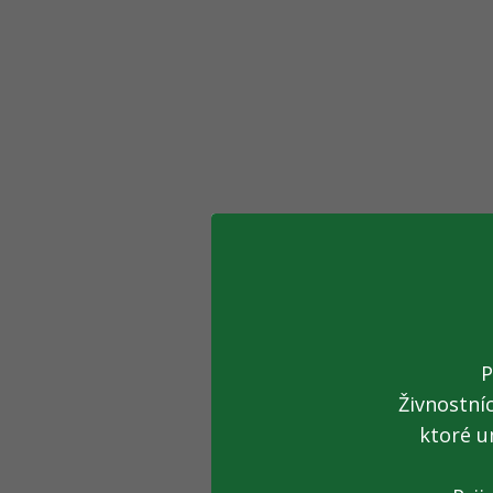
P
Živnostní
ktoré u