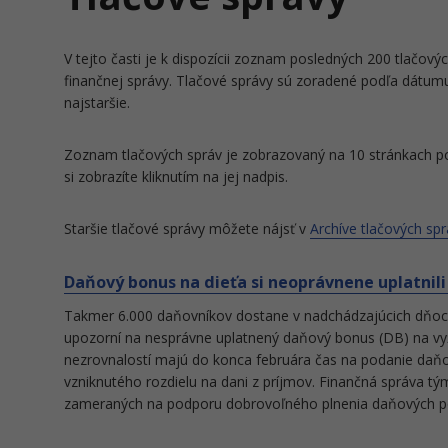
V tejto časti je k dispozícii zoznam posledných 200 tlačovýc
finančnej správy. Tlačové správy sú zoradené podľa dátumu
najstaršie.
Zoznam tlačových správ je zobrazovaný na 10 stránkach po
si zobrazíte kliknutím na jej nadpis.
Staršie tlačové správy môžete nájsť v
Archíve tlačových spr
Daňový bonus na dieťa si neoprávnene uplatnili 
Takmer 6.000 daňovníkov dostane v nadchádzajúcich dňoch l
upozorní na nesprávne uplatnený daňový bonus (DB) na vyž
nezrovnalostí majú do konca februára čas na podanie daňo
vzniknutého rozdielu na dani z príjmov. Finančná správa t
zameraných na podporu dobrovoľného plnenia daňových po