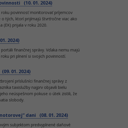
vinnosti (10. 01. 2024)
o roku povinnosť monitorovať príjemcov
o tých, ktorí prijímajú štvrťročne viac ako
a (EK) prijala v roku 2020.
01. 2024)
 portáli finančnej správy. Vďaka nemu majú
oku pri plnení si svojich povinností.
(09. 01. 2024)
brojení príslušníci finančnej správy z
íka taxislužby najprv objavili bielu
 jeho neúspešnom pokuse o útek zistili, že
atia slobody.
otorovej“ dani (08. 01. 2024)
aňovým subjektom predvyplnené daňové