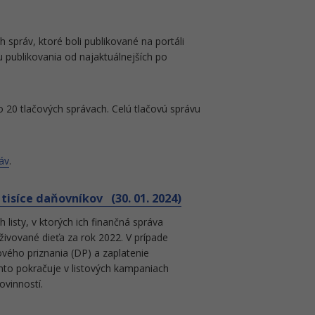
h správ, ktoré boli publikované na portáli
 publikovania od najaktuálnejších po
 20 tlačových správach. Celú tlačovú správu
áv
.
tisíce daňovníkov (30. 01. 2024)
isty, v ktorých ich finančná správa
ivované dieťa za rok 2022. V prípade
vého priznania (DP) a zaplatenie
ýmto pokračuje v listových kampaniach
vinností.