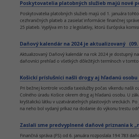
Poskytovatelia platobných služieb majú nové po
Poskytovatelia platobných služieb majú od 1. januára toht
cezhraničných platieb a zasielať informácie finančnej správe 
25 platieb. Vyplýva im to z legislatívy, ktorú Európska komisi
Daňový kalendár na 2024 je aktualizovaný (09. 
Aktualizovaný Daňový kalendár na rok 2024 je dostupný na
daňovníci prehľad o všetkých dôležitých termínoch v tomto r
Košickí príslušníci našli drogy aj hľadanú osobu 
Pri bežnej kontrole vozidla taxislužby počas víkendu našli oz
Colného úradu Košice okrem drog aj hľadanú osobu. U zákazn
kryštalickú látku v uzatvárateľných plastových vreckách. Po
na neho bol vydaný príkaz na dodanie do výkonu trestu odň
Zaslali sme predvyplnené daňové priznania k „m
Finančná správa (FS) od 6. januára rozposlala 194 783 d