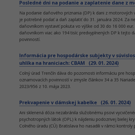
Posledné dni na podanie a zaplatenie dane z mo
Na podanie daňového priznania (DP) k dani z motorových v
je potrebné podať a daň zaplatiť do 31. januára 2024. Za n
daňovníkom vystaviť pokuta vo výške od 30 do 16 000 eur. 
daňovníkom viac ako 194 tisíc predvyplnených DP k tejto dani
povinností.
Informácia pre hospodárske subjekty v súvis
uhlíka na hraniciach: CBAM (29. 01. 2024)
Colný úrad Trenčín dáva do pozornosti informáciu pre hospo
oznamovacích povinností v zmysle článkov 34 a 35 Nariad
2023/956 z 10. mája 2023.
Prekvapenie v dámskej kabelke (26. 01. 2024)
Ani sklenená dóza nezabránila služobnému psovi vycviče
psychotropných látok (OPL) k nájdeniu podozrivej bielej kryš
Colného úradu (CÚ) Bratislava ho nasadili v rámci kontroly