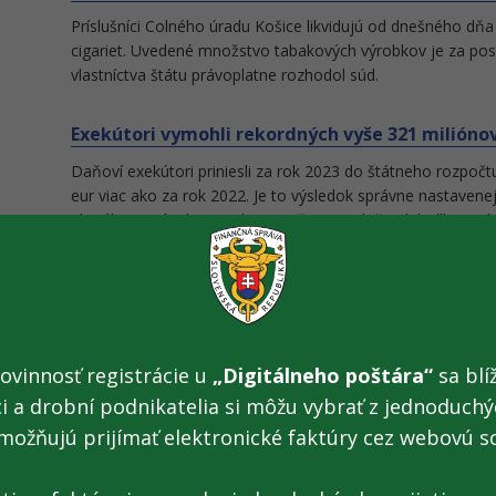
Príslušníci Colného úradu Košice likvidujú od dnešného dňa 
cigariet. Uvedené množstvo tabakových výrobkov je za posl
vlastníctva štátu právoplatne rozhodol súd.
Exekútori vymohli rekordných vyše 321 miliónov 
Daňoví exekútori priniesli za rok 2023 do štátneho rozpočt
eur viac ako za rok 2022. Je to výsledok správne nastavenej
aktuálne európske trendy manažmentu daňových dlhov, rýchl
možností, kontinuálny vývoj analytických nástrojov a podpo
daňových exekútorov.
Vzácne druhy kaktusov dovezené v plyšovom me
Príslušníci finančnej správy z košickej Pobočky colného úra
ovinnosť registrácie u
„Digitálneho poštára“
sa blíž
balík z Thajska. Poštová zásielka z tretej krajiny deklarov
ci a drobní podnikatelia si môžu vybrať z jednoduchýc
medvedíka, ktorý však vo svojom vnútri ukrýval starostliv
možňujú prijímať elektronické faktúry cez webovú s
kaktusov.