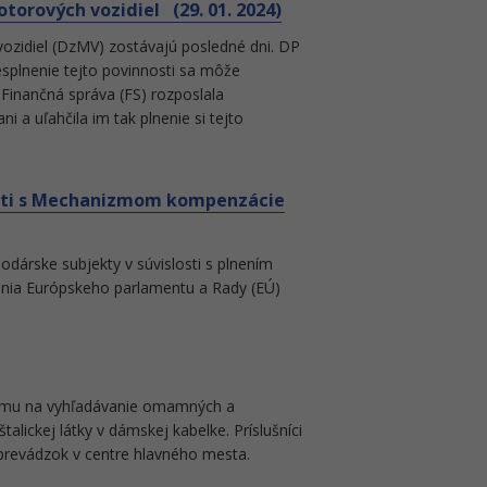
torových vozidiel (29. 01. 2024)
ozidiel (DzMV) zostávajú posledné dni. DP
esplnenie tejto povinnosti sa môže
Finančná správa (FS) rozposlala
 a uľahčila im tak plnenie si tejto
losti s Mechanizmom kompenzácie
dárske subjekty v súvislosti s plnením
enia Európskeho parlamentu a Rady (EÚ)
nému na vyhľadávanie omamných a
talickej látky v dámskej kabelke. Príslušníci
 prevádzok v centre hlavného mesta.