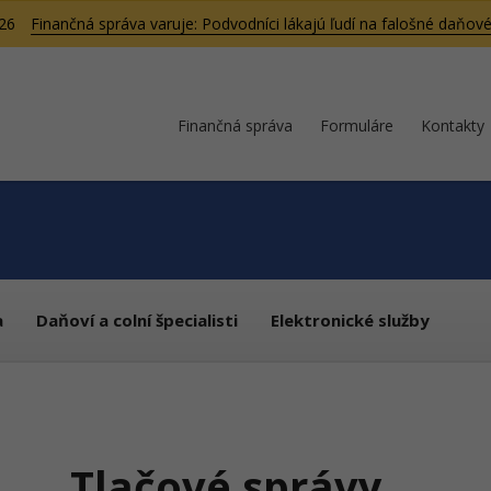
026
Finančná správa varuje: Podvodníci lákajú ľudí na falošné daňové
Finančná správa
Formuláre
Kontakty
a
Daňoví a colní špecialisti
Elektronické služby
Tlačové správy