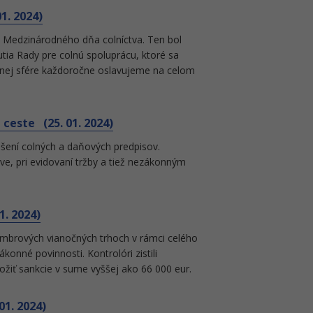
1. 2024)
ám Medzinárodného dňa colníctva. Ten bol
ia Rady pre colnú spoluprácu, ktoré sa
lnej sfére každoročne oslavujeme na celom
a ceste (25. 01. 2024)
rušení colných a daňových predpisov.
ve, pri evidovaní tržby a tiež nezákonným
1. 2024)
cembrových vianočných trhoch v rámci celého
konné povinnosti. Kontrolóri zistili
ložiť sankcie v sume vyššej ako 66 000 eur.
01. 2024)