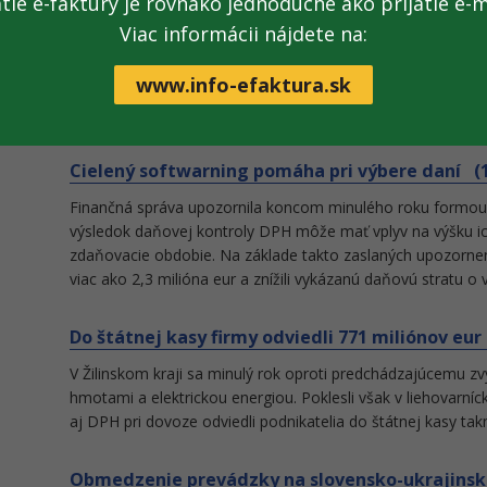
Colný úrad Prešov odviedol v roku 2023 do rozp
atie e-faktúry je rovnako jednoduché ako prijatie e-m
01. 2024)
Viac informácii nájdete na:
Colný úrad Prešov odviedol na cle, DPH a spotrebných dan
www.info-efaktura.sk
finančné prostriedky vo výške 138 744 143,60 eur. Najväčš
spotrebná daň z alkoholických nápojov.
Cielený softwarning pomáha pri výbere daní (18
Finančná správa upozornila koncom minulého roku formou
výsledok daňovej kontroly DPH môže mať vplyv na výšku ic
zdaňovacie obdobie. Na základe takto zaslaných upozornen
viac ako 2,3 milióna eur a znížili vykázanú daňovú stratu o v
Do štátnej kasy firmy odviedli 771 miliónov eur 
V Žilinskom kraji sa minulý rok oproti predchádzajúcemu zv
hmotami a elektrickou energiou. Poklesli však v liehovarní
aj DPH pri dovoze odviedli podnikatelia do štátnej kasy ta
Obmedzenie prevádzky na slovensko-ukrajins