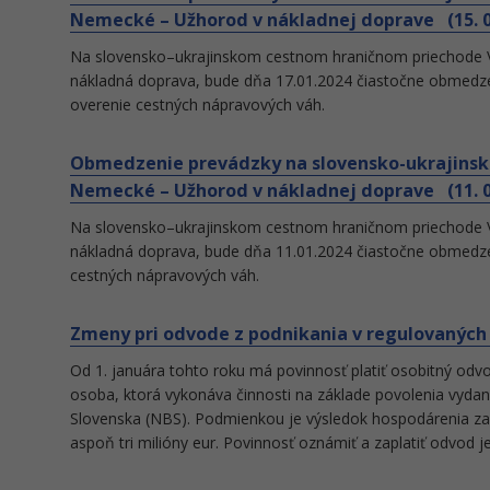
Nemecké – Užhorod v nákladnej doprave (15. 0
Na slovensko–ukrajinskom cestnom hraničnom priechode 
nákladná doprava, bude dňa 17.01.2024 čiastočne obmedz
overenie cestných nápravových váh.
Obmedzenie prevádzky na slovensko-ukrajins
Nemecké – Užhorod v nákladnej doprave (11. 0
Na slovensko–ukrajinskom cestnom hraničnom priechode 
nákladná doprava, bude dňa 11.01.2024 čiastočne obmed
cestných nápravových váh.
Zmeny pri odvode z podnikania v regulovaných 
Od 1. januára tohto roku má povinnosť platiť osobitný odv
osoba, ktorá vykonáva činnosti na základe povolenia vy
Slovenska (NBS). Podmienkou je výsledok hospodárenia za
aspoň tri milióny eur. Povinnosť oznámiť a zaplatiť odvod j