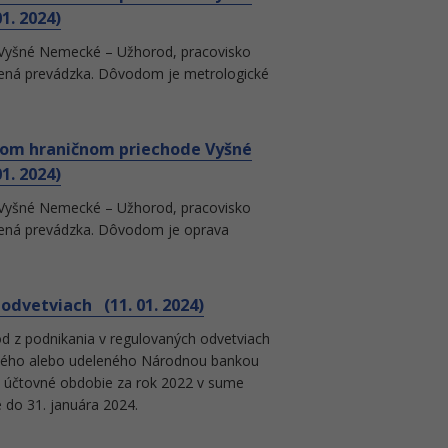
1. 2024)
Vyšné Nemecké – Užhorod, pracovisko
ená prevádzka. Dôvodom je metrologické
kom hraničnom priechode Vyšné
1. 2024)
Vyšné Nemecké – Užhorod, pracovisko
zená prevádzka. Dôvodom je oprava
odvetviach (11. 01. 2024)
od z podnikania v regulovaných odvetviach
daného alebo udeleného Národnou bankou
 účtovné obdobie za rok 2022 v sume
e do 31. januára 2024.