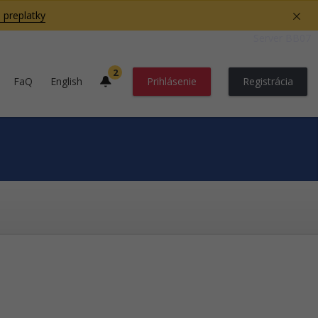
 preplatky
Server BB07
2
FaQ
English
Prihlásenie
Registrácia