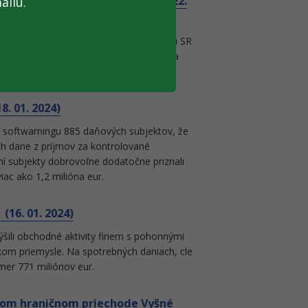
očtu takmer 139 miliónov eur (22.
ailu.
iach za minulý rok do štátneho rozpočtu SR
iu časť odvodu v roku 2023 tvorila DPH a
. 01. 2024)
 softwarningu 885 daňových subjektov, že
h dane z príjmov za kontrolované
í subjekty dobrovoľne dodatočne priznali
iac ako 1,2 milióna eur.
(16. 01. 2024)
ýšili obchodné aktivity firiem s pohonnými
ckom priemysle. Na spotrebných daniach, cle
kmer 771 miliónov eur.
kom hraničnom priechode Vyšné