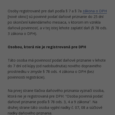
Osoby registrované pre daň podľa § 7 a § 7a
zákona o DPH
[nové okno] sú povinné podať daňové priznanie do 25 dní
po skončení kalendárneho mesiaca, v ktorom im vznikla
daňová povinnosť, a v tej istej lehote zaplatiť daň (§ 78 ods.
3 zákona o DPH).
Osobou, ktorá nie je registrovaná pre DPH
Táto osoba má povinnosť podať daňové priznanie v lehote
do 7 dní od kúpy (od nadobudnutia) nového dopravného
prostriedku v zmysle § 78 ods. 4 zákona o DPH (bez
povinnosti registrácie).
Na prvej strane tlačiva daňového priznania vyznačí osoba,
ktorá nie je registrovaná pre DPH: "Osoba povinná podať
daňové priznanie podľa § 78 ods. 3, 4 a 9 zákona". Na
druhej strane táto osoba vyplní riadky č. 07, 08 a súčtové
riadky daňového priznania.