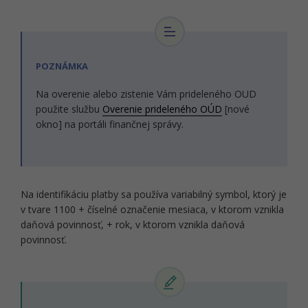
POZNÁMKA
Na overenie alebo zistenie Vám prideleného OUD
použite službu
Overenie prideleného OÚD
[nové
okno] na portáli finančnej správy.
Na identifikáciu platby sa používa variabilný symbol, ktorý je
v tvare 1100 + číselné označenie mesiaca, v ktorom vznikla
daňová povinnosť, + rok, v ktorom vznikla daňová
povinnosť.