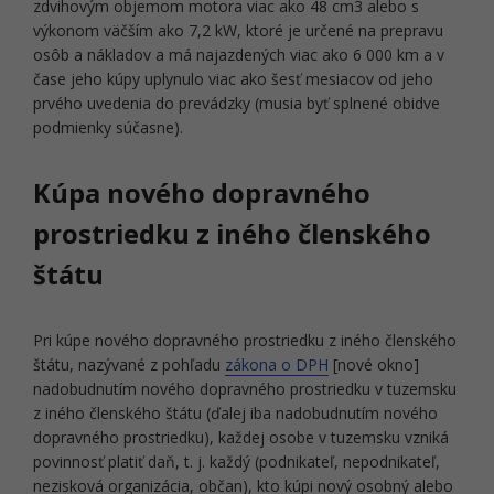
zdvihovým objemom motora viac ako 48 cm3 alebo s
výkonom väčším ako 7,2 kW, ktoré je určené na prepravu
osôb a nákladov a má najazdených viac ako 6 000 km a v
čase jeho kúpy uplynulo viac ako šesť mesiacov od jeho
prvého uvedenia do prevádzky (musia byť splnené obidve
podmienky súčasne).
Kúpa nového dopravného
prostriedku z iného členského
štátu
Pri kúpe nového dopravného prostriedku z iného členského
štátu, nazývané z pohľadu
zákona o DPH
[nové okno]
nadobudnutím nového dopravného prostriedku v tuzemsku
z iného členského štátu (ďalej iba nadobudnutím nového
dopravného prostriedku), každej osobe v tuzemsku vzniká
povinnosť platiť daň, t. j. každý (podnikateľ, nepodnikateľ,
nezisková organizácia, občan), kto kúpi nový osobný alebo