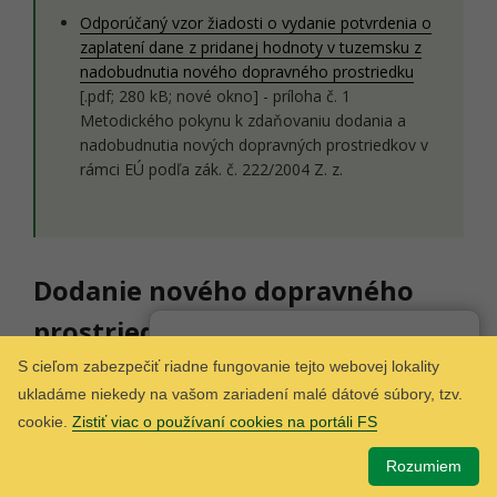
Odporúčaný vzor žiadosti o vydanie potvrdenia o
zaplatení dane z pridanej hodnoty v tuzemsku z
nadobudnutia nového dopravného prostriedku
[.pdf; 280 kB; nové okno] - príloha č. 1
Metodického pokynu k zdaňovaniu dodania a
nadobudnutia nových dopravných prostriedkov v
rámci EÚ podľa zák. č. 222/2004 Z. z.
Dodanie nového dopravného
prostriedku z tuzemska do
Som
Taxana
chatbot Finančnej správy.
iného členského štátu
S cieľom zabezpečiť riadne fungovanie tejto webovej lokality
ukladáme niekedy na vašom zariadení malé dátové súbory, tzv.
cookie.
Zistiť viac o používaní cookies na portáli FS
Dodanie nového dopravného
Rozumiem
prostriedku platiteľom dane