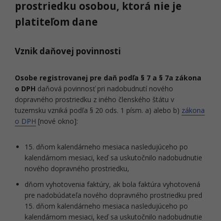
prostriedku osobou, ktorá nie je
platiteľom dane
Vznik daňovej povinnosti
Osobe registrovanej pre daň podľa § 7 a § 7a zákona
o DPH
daňová povinnosť pri nadobudnutí nového
dopravného prostriedku z iného členského štátu v
tuzemsku vzniká podľa § 20 ods. 1 písm. a) alebo b)
zákona
o DPH
[nové okno]:
15. dňom kalendárneho mesiaca nasledujúceho po
kalendárnom mesiaci, keď sa uskutočnilo nadobudnutie
nového dopravného prostriedku,
dňom vyhotovenia faktúry, ak bola faktúra vyhotovená
pre nadobúdateľa nového dopravného prostriedku pred
15. dňom kalendárneho mesiaca nasledujúceho po
kalendárnom mesiaci, keď sa uskutočnilo nadobudnutie