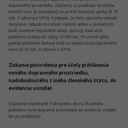
dopravného prostriedku. Záznamy sa podávajú na tlačive,
ktorého vzor je zverejnený na portáli finančnej správy (§ 70
ods. 7 zákona o DPH). V prípade, že tieto záznamy nebudú
doručené, nebudú doručené v lehote alebo v záznamoch
budú uvedené nepravdivé údaje, daňový úrad uloží
platiteľovi pokutu do výšky 10 000 eur. Pri určení výšky
pokuty prihliadne daňový úrad na závažnosť protiprávneho
stavu (§ 70 ods. 8 zákona o DPH).
Získanie potvrdenia pre účely prihlásenia
nového dopravného prostriedku,
nadobudnutého z iného členského štátu, do
evidencie vozidiel
Dopravný inšpektorát Policajného zboru SR prihlási
platiteľovi nový dopravný prostriedok do evidencie vozidiel
len po predložení: