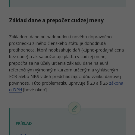
Základ dane a prepočet cudzej meny
Základom dane pri nadobudnutí nového dopravného
prostriedku z iného členského štátu je dohodnutá
protihodnota, ktorá neobsahuje daň (kúpno-predajná cena
bez dane) a ak sa požaduje platba v cudzej mene,
prepočíta sa na účely určenia základu dane na eurá
referenčným výmenným kurzom určeným a vyhláseným
ECB alebo NBS v deň predchádzajúci dňu vzniku daňovej
povinnosti. Túto problematiku upravuje § 23 a § 26
zákona
o DPH
[nové okno].
PRÍKLAD