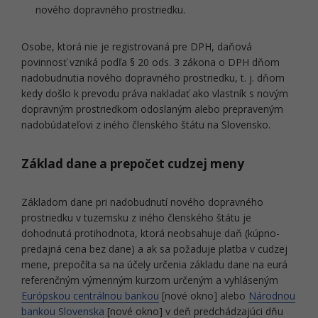
nového dopravného prostriedku.
Osobe, ktorá nie je registrovaná pre DPH, daňová
povinnosť vzniká podľa § 20 ods. 3 zákona o DPH dňom
nadobudnutia nového dopravného prostriedku, t. j. dňom
kedy došlo k prevodu práva nakladať ako vlastník s novým
dopravným prostriedkom odoslaným alebo prepraveným
nadobúdateľovi z iného členského štátu na Slovensko.
Základ dane a prepočet cudzej meny
Základom dane pri nadobudnutí nového dopravného
prostriedku v tuzemsku z iného členského štátu je
dohodnutá protihodnota, ktorá neobsahuje daň (kúpno-
predajná cena bez dane) a ak sa požaduje platba v cudzej
mene, prepočíta sa na účely určenia základu dane na eurá
referenčným výmenným kurzom určeným a vyhláseným
Európskou centrálnou bankou
[nové okno] alebo
Národnou
bankou Slovenska
[nové okno] v deň predchádzajúci dňu