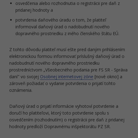
osvedčenia alebo rozhodnutia o registrácii pre daň z
pridanej hodnoty a
potvrdenia daňového úradu o tom, že platiteľ
informoval daňový úrad o nadobudnutí nového
dopravného prostriedku z iného členského štátu EÚ.
Z tohto dôvodu platiteľ musí ešte pred daným prihlásením
elektronickou formou informovať príslušný daňový úrad o
nadobudnutí nového dopravného prostriedku
prostredníctvom „Všeobecného podania pre FS SR - Správa
daní" vo svojej
Osobnej internetovej zóne
[nové okno] a
zároveň požiadať o vydanie potvrdenia o prijatí tohto
oznámenia.
Daňový úrad o prijatí informácie vyhotoví potvrdenie a
doručí ho platiteľovi, ktorý toto potvrdenie spolu s
osvedčením (rozhodnutím) o registrácii pre daň z pridanej
hodnoty predloží Dopravnému inšpektorátu PZ SR.