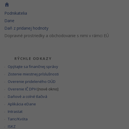
Podnikatelia
Dane
Daň z pridanej hodnoty
Dopravné prostriedky a obchodovanie s nimi v rámci EÚ
RÝCHLE ODKAZY
Opýtajte sa finančnej správy
Zistenie miestnej príslušnosti
Overenie prideleného OÚD
Overenie IČ DPH
[nové okno]
Daňové a colné tlačivá
Aplikácia eDane
Intrastat
Taric/Kvóta
ISKZ