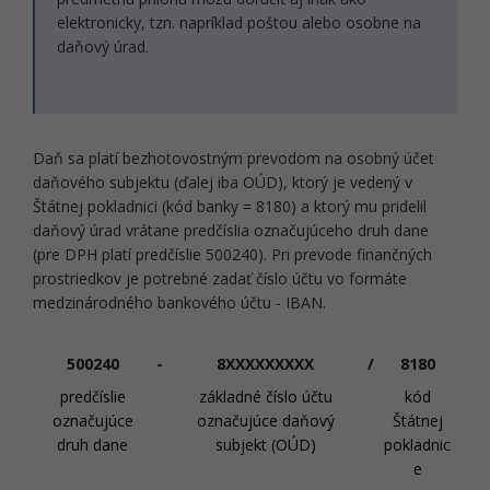
elektronicky, tzn. napríklad poštou alebo osobne na
daňový úrad.
Daň sa platí bezhotovostným prevodom na osobný účet
daňového subjektu (ďalej iba OÚD), ktorý je vedený v
Štátnej pokladnici (kód banky = 8180) a ktorý mu pridelil
daňový úrad vrátane predčíslia označujúceho druh dane
(pre DPH platí predčíslie 500240). Pri prevode finančných
prostriedkov je potrebné zadať číslo účtu vo formáte
medzinárodného bankového účtu - IBAN.
500240
-
8XXXXXXXXX
/
8180
predčíslie
základné číslo účtu
kód
označujúce
označujúce daňový
Štátnej
druh dane
subjekt (OÚD)
pokladnic
e