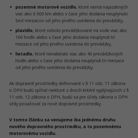
pozemné motorové vozidlo
, ktoré nemá najazdených
viac ako 6 000 km alebo v čase jeho dodania neuplynulo
šesť mesiacov od jeho prvého uvedenia do prevádzky,
plavidlo
, ktoré nebolo prevádzkované na vode viac ako
100 hodín alebo v čase jeho dodania neuplynuli tri
mesiace od jeho prvého uvedenia do prevádzky,
lietadlo
, ktoré nenalietalo viac ako 40 prevádzkových
hodín alebo v čase jeho dodania neuplynuli tri mesiace
od jeho prvého uvedenia do prevádzky.
Ak dopravné prostriedky definované v § 11 ods. 11 zákona
o DPH budú spĺňať niektoré z dvoch kritérií vyplývajúcich z §
11 ods. 12 zákona o DPH, budú sa pre účely zákona o DPH
vždy považovať za nové dopravné prostriedky.
V tomto článku sa venujeme iba jednému druhu
nového dopravného prostriedku, a to pozemnému
motorovému vozidlu.