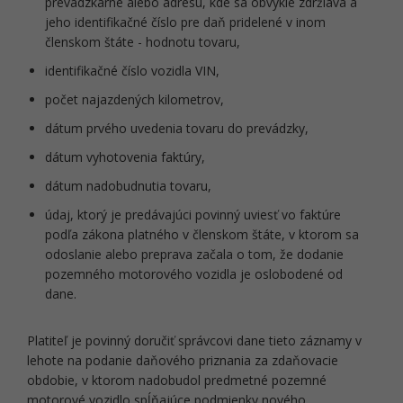
prevádzkarne alebo adresu, kde sa obvykle zdržiava a
jeho identifikačné číslo pre daň pridelené v inom
členskom štáte - hodnotu tovaru,
identifikačné číslo vozidla VIN,
počet najazdených kilometrov,
dátum prvého uvedenia tovaru do prevádzky,
dátum vyhotovenia faktúry,
dátum nadobudnutia tovaru,
údaj, ktorý je predávajúci povinný uviesť vo faktúre
podľa zákona platného v členskom štáte, v ktorom sa
odoslanie alebo preprava začala o tom, že dodanie
pozemného motorového vozidla je oslobodené od
dane.
Platiteľ je povinný doručiť správcovi dane tieto záznamy v
lehote na podanie daňového priznania za zdaňovacie
obdobie, v ktorom nadobudol predmetné pozemné
motorové vozidlo spĺňajúce podmienky nového