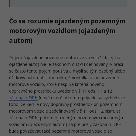
Čo sa rozumie ojazdeným pozemným
motorovým vozidlom (ojazdeným
autom)
Pojem "ojazdené pozemné motorové vozidlo" (ďalej iba
ojazdené auto) nie je zákonom o DPH definovaný. V praxi
sa často tento pojem používa a myslí sa tým osobný alebo
úžitkový automobil, motorka, štvorkolka a iné pozemné
motorové vozidlo, ktoré nespĺňa kritériá nového
dopravného prostriedku uvedené v § 11 ods. 11 a 12
zákona o DPH
[nové okno]. V tomto prípade sa vychádza z
toho, že keď je nový dopravný prostriedok pri pozemnom
motorovom vozidle zadefinovaný v § 11 ods. 12 písm. a)
zákona o DPH, potom ojazdeným pozemným motorovým
vozidlom (ojazdeným autom) sa pre účely zákona o DPH
bude považovať také pozemné motorové vozidlo so