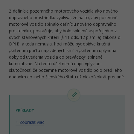
Z definície pozemného motorového vozidla ako nového
dopravného prostriedku vyplýva, že na to, aby pozemné
motorové vozidlo spĺňalo definíciu nového dopravného
prostriedku, postačuje, aby bolo splnené aspoň jedno z
dvoch stanovených kritérií (§ 11 ods. 12 písm. a) zákona o
DPH), a teda nemusia, hoci môžu byť obidve kritériá
„kritérium počtu najazdených km“ a „kritérium uplynutia
doby od uvedenia vozidla do prevádzky“ splnené
kumulatívne. Na tento účel nemá napr. vplyv ani
skutočnosť, že pozemné motorové vozidlo bolo pred jeho
dodaním do iného členského štátu už niekoľkokrát predané.
PRÍKLADY
+ Zobraziť viac