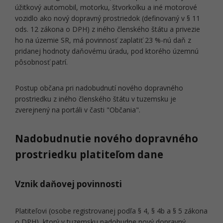
úžitkový automobil, motorku, štvorkolku a iné motorové
vozidlo ako nový dopravný prostriedok (definovaný v § 11
ods. 12 zákona o DPH) z iného členského štátu a privezie
ho na územie SR, má povinnosť zaplatiť 23 %-nú daň z
pridanej hodnoty daňovému úradu, pod ktorého územnú
pôsobnosť patrí.
Postup občana pri nadobudnutí nového dopravného
prostriedku z iného členského štátu v tuzemsku je
zverejnený na portáli v časti "Občania".
Nadobudnutie nového dopravného
prostriedku platiteľom dane
Vznik daňovej povinnosti
Platiteľovi (osobe registrovanej podľa § 4, § 4b a § 5 zákona
o DPH), ktorý v tuzemsku nadobudne nový dopravný