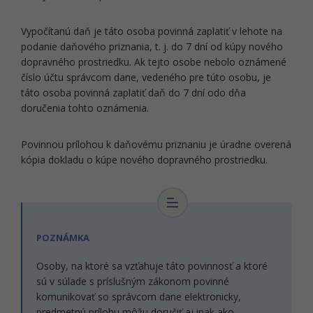
Vypočítanú daň je táto osoba povinná zaplatiť v lehote na
podanie daňového priznania, t. j. do 7 dní od kúpy nového
dopravného prostriedku. Ak tejto osobe nebolo oznámené
číslo účtu správcom dane, vedeného pre túto osobu, je
táto osoba povinná zaplatiť daň do 7 dní odo dňa
doručenia tohto oznámenia.
Povinnou prílohou k daňovému priznaniu je úradne overená
kópia dokladu o kúpe nového dopravného prostriedku.
POZNÁMKA
Osoby, na ktoré sa vzťahuje táto povinnosť a ktoré
sú v súlade s príslušným zákonom povinné
komunikovať so správcom dane elektronicky,
predmetnú prílohu môžu doručiť aj inak ako